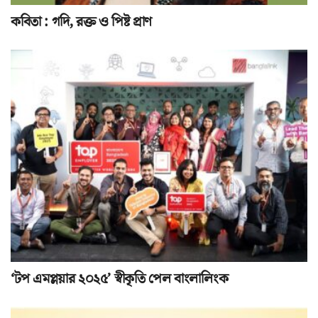
কবিতা : গদি, রক্ত ও পিষ্ট প্রাণ
‘টপ এমপ্লয়ার ২০২৫’ স্বীকৃতি পেল বাংলালিংক