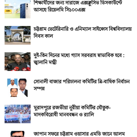
শিক্ষার্থীদের জন্য দারাজে এক্সক্লুসিভ ডিসকাউন্টে
আসছে রিয়েলমি সি১০০এক্স
চট্টগ্রাম ভেটেরিনারি ও এনিম্যাল সাইন্সেস বিশ্ববিদ্যালয়
দিবস কাল
দুই-তিন দিনের মধ্যে গ্যাস সরবরাহ স্বাভাবিক হবে :
জ্বালানি মন্ত্রী
সোনালী বাজার পরিচালনা কমিটির ত্রি-বার্ষিক নির্বাচন
সম্পন্ন
মুরাদপুরে রজভীয়া নূরীয়া কমিটির যৌতুক-
মাদকবিরোধী মানববন্ধন ও র‌্যালি
জাপান সফরে চট্টগ্রাম ওয়াসার এমডি জানে আলম