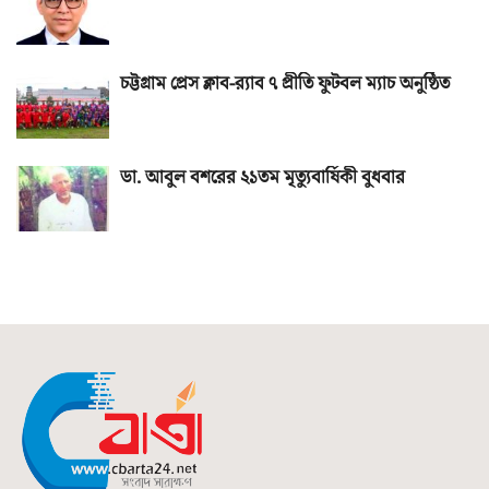
চট্টগ্রাম প্রেস ক্লাব-র‌্যাব ৭ প্রীতি ফুটবল ম্যাচ অনুষ্ঠিত
ডা. আবুল বশরের ২১তম মৃত্যুবার্ষিকী বুধবার