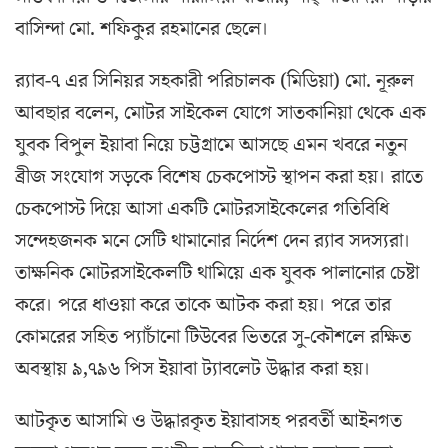
বাসিন্দা মো. শফিকুর রহমানের ছেলে।
র‌্যাব-৭ এর সিনিয়র সহকারী পরিচালক (মিডিয়া) মো. নূরুল
আবছার বলেন, মোটর সাইকেল যোগে সাতকানিয়া থেকে এক
যুবক বিপুল ইয়াবা নিয়ে চট্টগ্রামে আসছে এমন খবরে নতুন
ব্রীজ সংযোগ সড়কে বিশেষ চেকপোস্ট স্থাপন করা হয়। রাতে
চেকপোস্ট দিয়ে আসা একটি মোটরসাইকেলের গতিবিধি
সন্দেহজনক মনে সেটি থামানোর নির্দেশ দেন র‌্যাব সদস্যরা।
তাক্ষনিক মোটরসাইকেলটি থামিয়ে এক যুবক পালানোর চেষ্টা
করে। পরে ধাওয়া করে তাকে আটক করা হয়। পরে তার
কোমরের সহিত প্যাচাঁনো টিউবের ভিতরে সু-কৌশলে রক্ষিত
অবস্থায় ৯,৭৯৬ পিস ইয়াবা ট্যাবলেট উদ্ধার করা হয়।
আটকৃত আসামি ও উদ্ধারকৃত ইয়াবাসহ পরবর্তী আইনগত