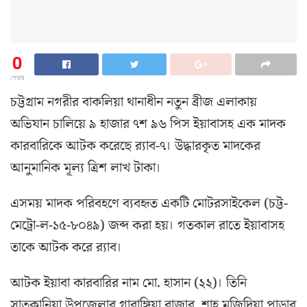
0
শেয়ার
চট্টগ্রাম নগরীর বাকলিয়া থানাধীন নতুন ব্রীজ এলাকায়
অভিযান চালিয়ে ৯ হাজার ৭শ ৯৬ পিস ইয়াবাসহ এক মাদক
কারবারিকে আটক করেছে র‌্যাব-৭। উদ্ধারকৃত মাদকের
আনুমানিক মূল্য ত্রিশ লাখ টাকা।
এসময় মাদক পরিবহণে ব্যবহৃত একটি মোটরসাইকেল (চট্ট-
মেট্রো-ল-১৫-৮০৪৯) জব্দ করা হয়। গতকাল রাতে ইয়াবাসহ
তাকে আটক করে র‌্যাব।
আটক ইয়াবা কারবারির নাম মো. হাসান (২২)। তিনি
সাতকানিয়া উপজেলার গারাঙ্গিয়া বাজার, শাহ্ মজিদিয়া পাড়ার