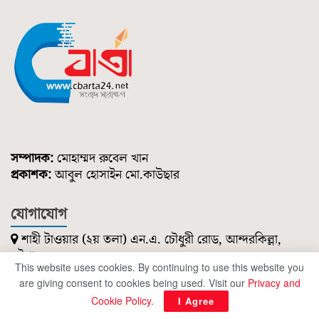
সম্পাদক:
মোহাম্মদ রুবেল খান
প্রকাশক:
আবুল হোসাইন মো.কাউছার
যোগাযোগ
শাহী টাওয়ার (২য় তলা) এন.এ. চৌধুরী রোড, আন্দরকিল্লা,
চট্টগ্রাম।
This website uses cookies. By continuing to use this website you
০১৮৫১ ২১৪ ৭৪৭
are giving consent to cookies being used. Visit our
Privacy and
cbartanews@gmail.com
Cookie Policy
.
I Agree