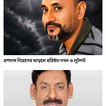
প্রশাসক নিয়োগের আড়ালে প্রতিষ্ঠান দখল ও লুটপাট