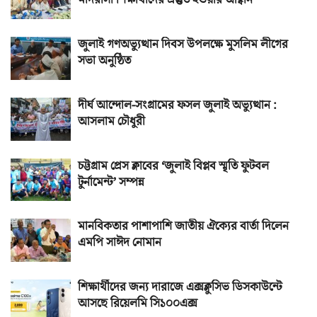
মাদরাসা শিক্ষার্থীদের প্রস্তুত হওয়ার আহ্বান
জুলাই গণঅভ্যুত্থান দিবস উপলক্ষে মুসলিম লীগের
সভা অনুষ্ঠিত
দীর্ঘ আন্দোল-সংগ্রামের ফসল জুলাই অভ্যুত্থান :
আসলাম চৌধুরী
চট্টগ্রাম প্রেস ক্লাবের ‘জুলাই বিপ্লব স্মৃতি ফুটবল
টুর্নামেন্ট’ সম্পন্ন
মানবিকতার পাশাপাশি জাতীয় ঐক্যের বার্তা দিলেন
এমপি সাঈদ নোমান
শিক্ষার্থীদের জন্য দারাজে এক্সক্লুসিভ ডিসকাউন্টে
আসছে রিয়েলমি সি১০০এক্স