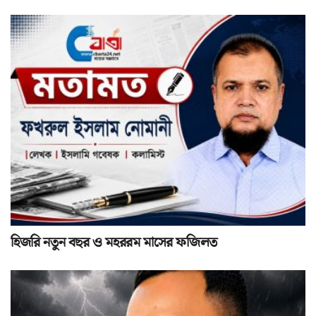
হিজরি নতুন বছর ও মহররম মাসের ফজিলত