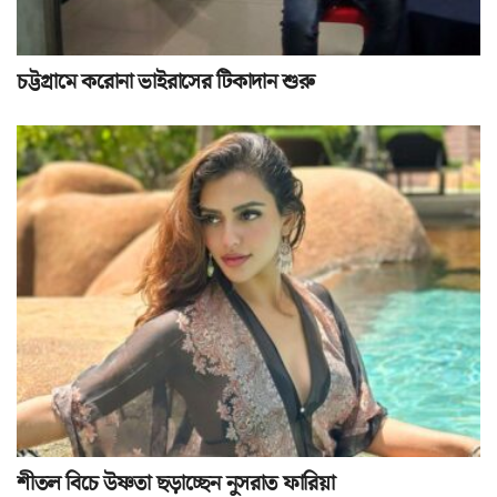
চট্টগ্রামে করোনা ভাইরাসের টিকাদান শুরু
শীতল বিচে উষ্ণতা ছড়াচ্ছেন নুসরাত ফারিয়া