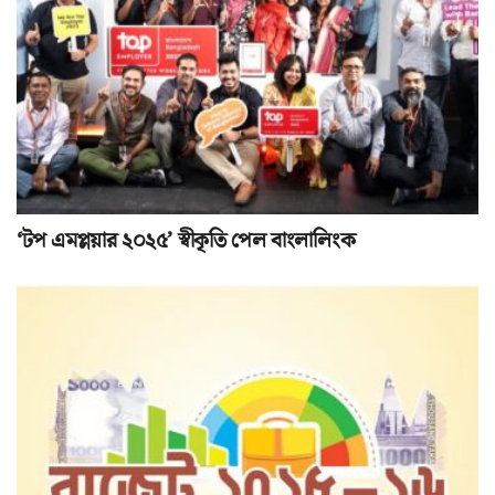
‘টপ এমপ্লয়ার ২০২৫’ স্বীকৃতি পেল বাংলালিংক