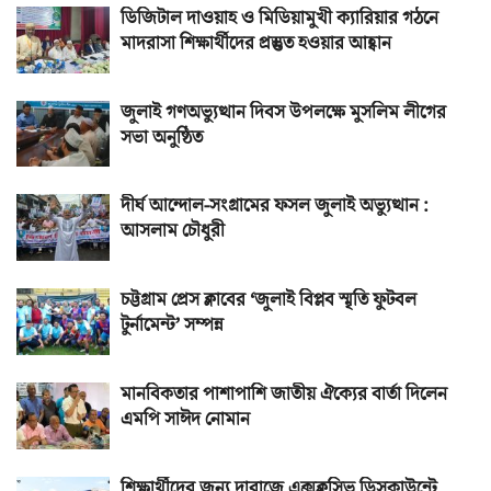
ডিজিটাল দাওয়াহ ও মিডিয়ামুখী ক্যারিয়ার গঠনে
মাদরাসা শিক্ষার্থীদের প্রস্তুত হওয়ার আহ্বান
জুলাই গণঅভ্যুত্থান দিবস উপলক্ষে মুসলিম লীগের
সভা অনুষ্ঠিত
দীর্ঘ আন্দোল-সংগ্রামের ফসল জুলাই অভ্যুত্থান :
আসলাম চৌধুরী
চট্টগ্রাম প্রেস ক্লাবের ‘জুলাই বিপ্লব স্মৃতি ফুটবল
টুর্নামেন্ট’ সম্পন্ন
মানবিকতার পাশাপাশি জাতীয় ঐক্যের বার্তা দিলেন
এমপি সাঈদ নোমান
শিক্ষার্থীদের জন্য দারাজে এক্সক্লুসিভ ডিসকাউন্টে