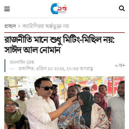
প্রচ্ছদ
ক্যাটাগিরর অর্ন্তভুক্ত নয়
রাজনীতি মানে শুধু মিটিং-মিছিল নয়:
সাঈদ আল নোমান
অনলাইন ডেস্ক
অ+
অ-
প্রকাশিত: এপ্রিল ১০ ২০২৫, ২০:৩৫ অপরাহ্ণ