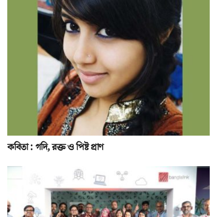
কবিতা : গদি, রক্ত ও পিষ্ট প্রাণ