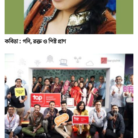
কবিতা : গদি, রক্ত ও পিষ্ট প্রাণ