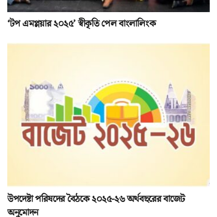
‘টপ এমপ্লয়ার ২০২৫’ স্বীকৃতি পেল বাংলালিংক
উপদেষ্টা পরিষদের বৈঠকে ২০২৫-২৬ অর্থবছরের বাজেট
অনুমোদন