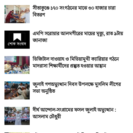
সীতাকুণ্ডে ১৭০ সংগঠনের মাঝে ৩০ হাজার চারা
বিতরণ
এমপি সরোয়ার আলমগীরের মায়ের মৃত্যু, রাত ৯টায়
জানাজা
ডিজিটাল দাওয়াহ ও মিডিয়ামুখী ক্যারিয়ার গঠনে
মাদরাসা শিক্ষার্থীদের প্রস্তুত হওয়ার আহ্বান
জুলাই গণঅভ্যুত্থান দিবস উপলক্ষে মুসলিম লীগের
সভা অনুষ্ঠিত
দীর্ঘ আন্দোল-সংগ্রামের ফসল জুলাই অভ্যুত্থান :
আসলাম চৌধুরী