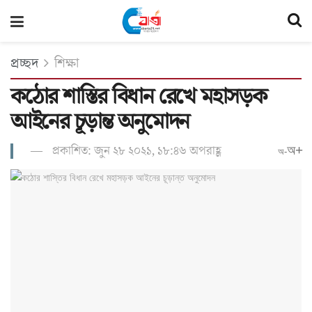
প্রচ্ছদ
শিক্ষা
কঠোর শাস্তির বিধান রেখে মহাসড়ক
আইনের চূড়ান্ত অনুমোদন
প্রকাশিত: জুন ২৮ ২০২১, ১৮:৪৬ অপরাহ্ণ
অ+
অ-