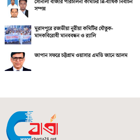
সোনালী বাজার পরিচালনা কমিটির ত্রি-বার্ষিক নির্বাচন
সম্পন্ন
মুরাদপুরে রজভীয়া নূরীয়া কমিটির যৌতুক-
মাদকবিরোধী মানববন্ধন ও র‌্যালি
জাপান সফরে চট্টগ্রাম ওয়াসার এমডি জানে আলম