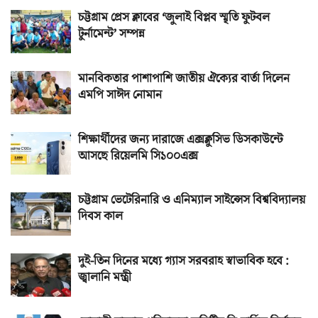
চট্টগ্রাম প্রেস ক্লাবের ‘জুলাই বিপ্লব স্মৃতি ফুটবল
টুর্নামেন্ট’ সম্পন্ন
মানবিকতার পাশাপাশি জাতীয় ঐক্যের বার্তা দিলেন
এমপি সাঈদ নোমান
শিক্ষার্থীদের জন্য দারাজে এক্সক্লুসিভ ডিসকাউন্টে
আসছে রিয়েলমি সি১০০এক্স
চট্টগ্রাম ভেটেরিনারি ও এনিম্যাল সাইন্সেস বিশ্ববিদ্যালয়
দিবস কাল
দুই-তিন দিনের মধ্যে গ্যাস সরবরাহ স্বাভাবিক হবে :
জ্বালানি মন্ত্রী