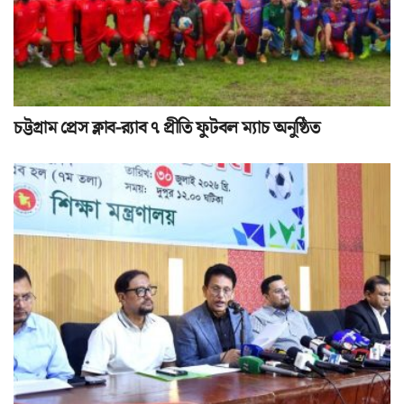
চট্টগ্রাম প্রেস ক্লাব-র‌্যাব ৭ প্রীতি ফুটবল ম্যাচ অনুষ্ঠিত