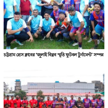
চট্টগ্রাম প্রেস ক্লাবের ‘জুলাই বিপ্লব স্মৃতি ফুটবল টুর্নামেন্ট’ সম্পন্ন