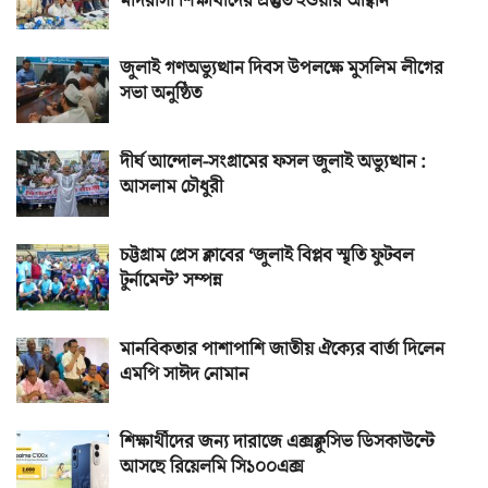
মাদরাসা শিক্ষার্থীদের প্রস্তুত হওয়ার আহ্বান
জুলাই গণঅভ্যুত্থান দিবস উপলক্ষে মুসলিম লীগের
সভা অনুষ্ঠিত
দীর্ঘ আন্দোল-সংগ্রামের ফসল জুলাই অভ্যুত্থান :
আসলাম চৌধুরী
চট্টগ্রাম প্রেস ক্লাবের ‘জুলাই বিপ্লব স্মৃতি ফুটবল
টুর্নামেন্ট’ সম্পন্ন
মানবিকতার পাশাপাশি জাতীয় ঐক্যের বার্তা দিলেন
এমপি সাঈদ নোমান
শিক্ষার্থীদের জন্য দারাজে এক্সক্লুসিভ ডিসকাউন্টে
আসছে রিয়েলমি সি১০০এক্স