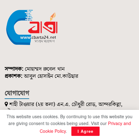
সম্পাদক:
মোহাম্মদ রুবেল খান
প্রকাশক:
আবুল হোসাইন মো.কাউছার
যোগাযোগ
শাহী টাওয়ার (২য় তলা) এন.এ. চৌধুরী রোড, আন্দরকিল্লা,
চট্টগ্রাম।
This website uses cookies. By continuing to use this website you
০১৮৫১ ২১৪ ৭৪৭
are giving consent to cookies being used. Visit our
Privacy and
cbartanews@gmail.com
Cookie Policy
.
I Agree