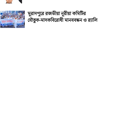
মুরাদপুরে রজভীয়া নূরীয়া কমিটির
যৌতুক-মাদকবিরোধী মানববন্ধন ও র‌্যালি