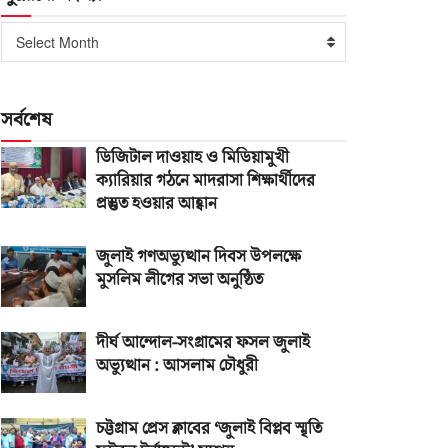
পুরোনো
Select Month
সংখ্যা
সর্বশেষ
ডিজিটাল দাওয়াহ ও মিডিয়ামুখী
ক্যারিয়ার গঠনে মাদরাসা শিক্ষার্থীদের
প্রস্তুত হওয়ার আহ্বান
জুলাই গণঅভ্যুত্থান দিবস উপলক্ষে
মুসলিম লীগের সভা অনুষ্ঠিত
দীর্ঘ আন্দোল-সংগ্রামের ফসল জুলাই
অভ্যুত্থান : আসলাম চৌধুরী
চট্টগ্রাম প্রেস ক্লাবের ‘জুলাই বিপ্লব স্মৃতি