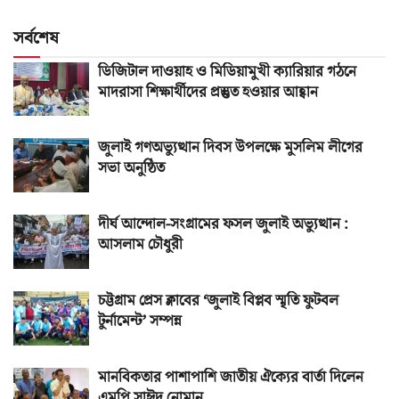
সর্বশেষ
ডিজিটাল দাওয়াহ ও মিডিয়ামুখী ক্যারিয়ার গঠনে
মাদরাসা শিক্ষার্থীদের প্রস্তুত হওয়ার আহ্বান
জুলাই গণঅভ্যুত্থান দিবস উপলক্ষে মুসলিম লীগের
সভা অনুষ্ঠিত
দীর্ঘ আন্দোল-সংগ্রামের ফসল জুলাই অভ্যুত্থান :
আসলাম চৌধুরী
চট্টগ্রাম প্রেস ক্লাবের ‘জুলাই বিপ্লব স্মৃতি ফুটবল
টুর্নামেন্ট’ সম্পন্ন
মানবিকতার পাশাপাশি জাতীয় ঐক্যের বার্তা দিলেন
এমপি সাঈদ নোমান