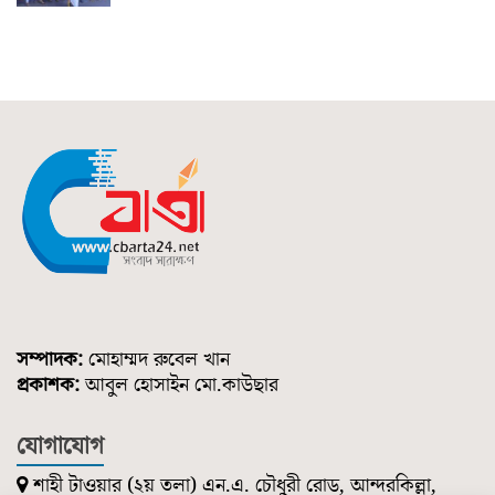
সম্পাদক:
মোহাম্মদ রুবেল খান
প্রকাশক:
আবুল হোসাইন মো.কাউছার
যোগাযোগ
শাহী টাওয়ার (২য় তলা) এন.এ. চৌধুরী রোড, আন্দরকিল্লা,