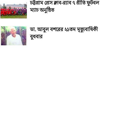
চট্টগ্রাম প্রেস ক্লাব-র‌্যাব ৭ প্রীতি ফুটবল
ম্যাচ অনুষ্ঠিত
ডা. আবুল বশরের ২১তম মৃত্যুবার্ষিকী
বুধবার