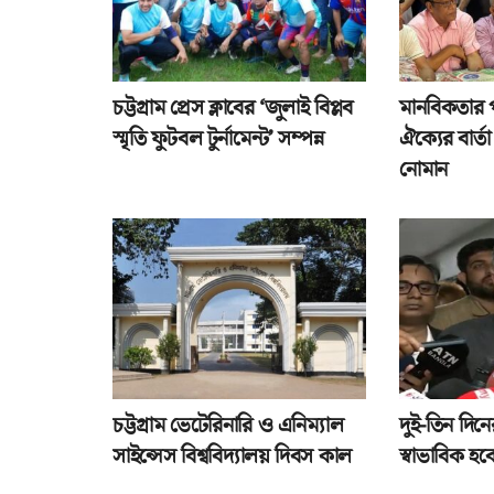
চট্টগ্রাম প্রেস ক্লাবের ‘জুলাই বিপ্লব
মানবিকতার 
স্মৃতি ফুটবল টুর্নামেন্ট’ সম্পন্ন
ঐক্যের বার্
নোমান
চট্টগ্রাম ভেটেরিনারি ও এনিম্যাল
দুই-তিন দিনে
সাইন্সেস বিশ্ববিদ্যালয় দিবস কাল
স্বাভাবিক হবে 