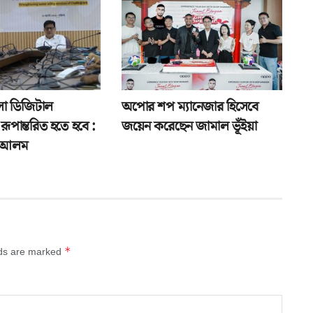
াসা ডিজিটাল
অপোর শপ ম্যানেজার হিসেবে
 রূপান্তরিত হতে হবে :
জয়েন করেছেন জামাল ভূঁইয়া
ে আলম
*
lds are marked