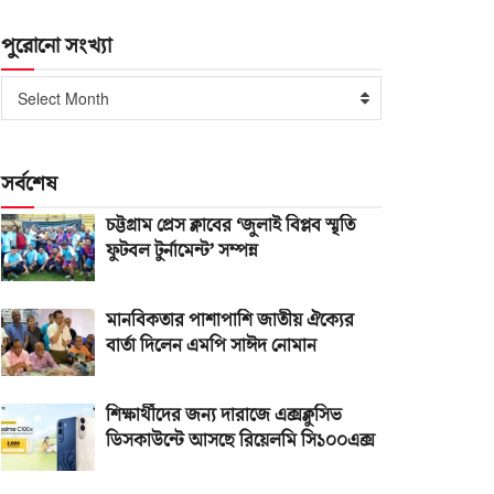
পুরোনো সংখ্যা
পুরোনো
Select Month
সংখ্যা
সর্বশেষ
চট্টগ্রাম প্রেস ক্লাবের ‘জুলাই বিপ্লব স্মৃতি
ফুটবল টুর্নামেন্ট’ সম্পন্ন
মানবিকতার পাশাপাশি জাতীয় ঐক্যের
বার্তা দিলেন এমপি সাঈদ নোমান
শিক্ষার্থীদের জন্য দারাজে এক্সক্লুসিভ
ডিসকাউন্টে আসছে রিয়েলমি সি১০০এক্স