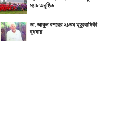
ম্যাচ অনুষ্ঠিত
ডা. আবুল বশরের ২১তম মৃত্যুবার্ষিকী
বুধবার