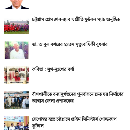
চট্টগ্রাম প্রেস ক্লাব-র‌্যাব ৭ প্রীতি ফুটবল ম্যাচ অনুষ্ঠিত
ডা. আবুল বশরের ২১তম মৃত্যুবার্ষিকী বুধবার
কবিতা : সুখ-দুঃখের বর্ষা
বাঁশখালীতে বন্যাদুর্গতদের পুনর্বাসনে দ্রুত ঘর নির্মাণের
আশ্বাস জেলা প্রশাসকের
সেপ্টেম্বর হতে চট্টগ্রামে প্রাইম মিনিস্টার্স গোল্ডকাপ
ফুটবল