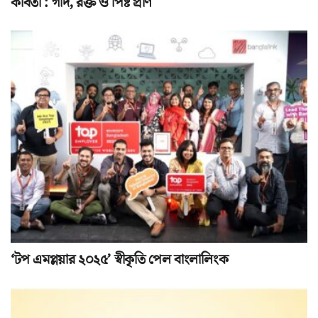
কবিতা : গদি, রক্ত ও পিষ্ট প্রাণ
‘টপ এমপ্লয়ার ২০২৫’ স্বীকৃতি পেল বাংলালিংক