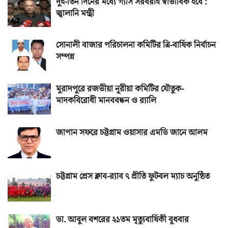
দুই-তিন দিনের মধ্যে গ্যাস সরবরাহ স্বাভাবিক হবে :
জ্বালানি মন্ত্রী
সোনালী বাজার পরিচালনা কমিটির ত্রি-বার্ষিক নির্বাচন
সম্পন্ন
মুরাদপুরে রজভীয়া নূরীয়া কমিটির যৌতুক-
মাদকবিরোধী মানববন্ধন ও র‌্যালি
জাপান সফরে চট্টগ্রাম ওয়াসার এমডি জানে আলম
চট্টগ্রাম প্রেস ক্লাব-র‌্যাব ৭ প্রীতি ফুটবল ম্যাচ অনুষ্ঠিত
ডা. আবুল বশরের ২১তম মৃত্যুবার্ষিকী বুধবার