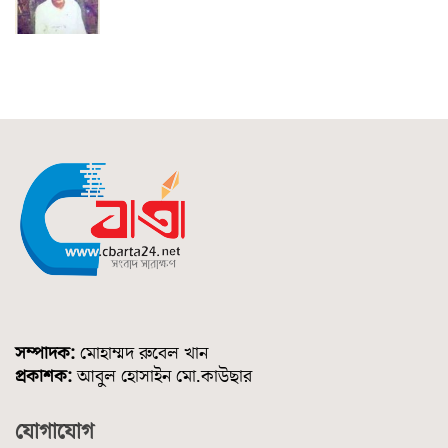
সম্পাদক:
মোহাম্মদ রুবেল খান
প্রকাশক:
আবুল হোসাইন মো.কাউছার
যোগাযোগ