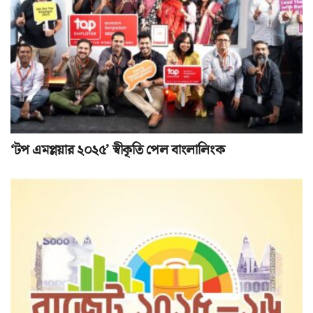
‘টপ এমপ্লয়ার ২০২৫’ স্বীকৃতি পেল বাংলালিংক