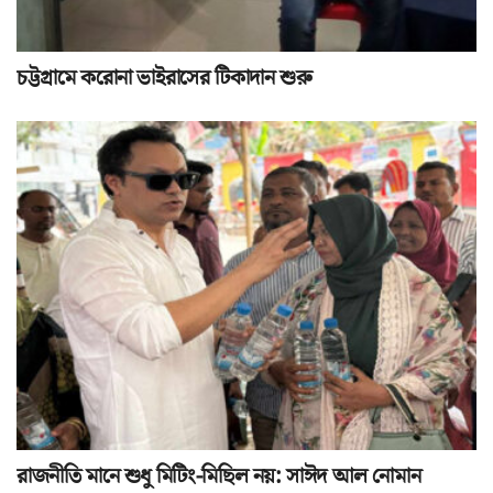
চট্টগ্রামে করোনা ভাইরাসের টিকাদান শুরু
রাজনীতি মানে শুধু মিটিং-মিছিল নয়: সাঈদ আল নোমান