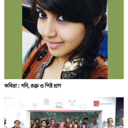
কবিতা : গদি, রক্ত ও পিষ্ট প্রাণ