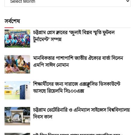
সংখ্যা
সর্বশেষ
চট্টগ্রাম প্রেস ক্লাবের ‘জুলাই বিপ্লব স্মৃতি ফুটবল
টুর্নামেন্ট’ সম্পন্ন
মানবিকতার পাশাপাশি জাতীয় ঐক্যের বার্তা দিলেন
এমপি সাঈদ নোমান
শিক্ষার্থীদের জন্য দারাজে এক্সক্লুসিভ ডিসকাউন্টে
আসছে রিয়েলমি সি১০০এক্স
চট্টগ্রাম ভেটেরিনারি ও এনিম্যাল সাইন্সেস বিশ্ববিদ্যালয়
দিবস কাল