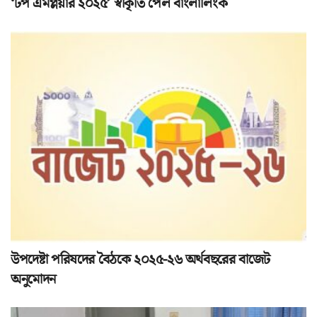
‘টপ এমপ্লয়ার ২০২৫’ স্বীকৃতি পেল বাংলালিংক
উপদেষ্টা পরিষদের বৈঠকে ২০২৫-২৬ অর্থবছরের বাজেট
অনুমোদন