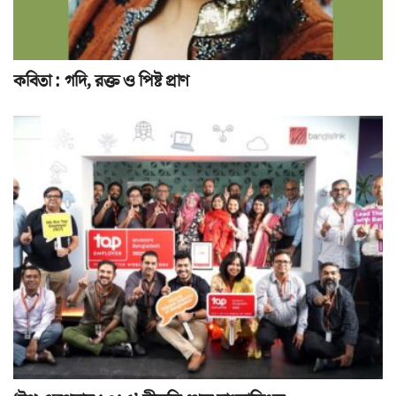
কবিতা : গদি, রক্ত ও পিষ্ট প্রাণ