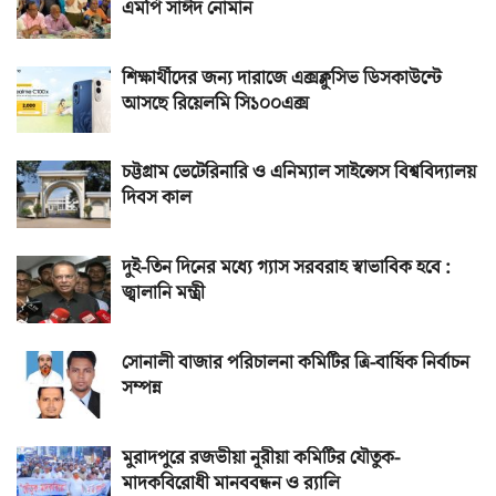
এমপি সাঈদ নোমান
শিক্ষার্থীদের জন্য দারাজে এক্সক্লুসিভ ডিসকাউন্টে
আসছে রিয়েলমি সি১০০এক্স
চট্টগ্রাম ভেটেরিনারি ও এনিম্যাল সাইন্সেস বিশ্ববিদ্যালয়
দিবস কাল
দুই-তিন দিনের মধ্যে গ্যাস সরবরাহ স্বাভাবিক হবে :
জ্বালানি মন্ত্রী
সোনালী বাজার পরিচালনা কমিটির ত্রি-বার্ষিক নির্বাচন
সম্পন্ন
মুরাদপুরে রজভীয়া নূরীয়া কমিটির যৌতুক-
মাদকবিরোধী মানববন্ধন ও র‌্যালি