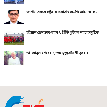
জাপান সফরে চট্টগ্রাম ওয়াসার এমডি জানে আলম
চট্টগ্রাম প্রেস ক্লাব-র‌্যাব ৭ প্রীতি ফুটবল ম্যাচ অনুষ্ঠিত
ডা. আবুল বশরের ২১তম মৃত্যুবার্ষিকী বুধবার