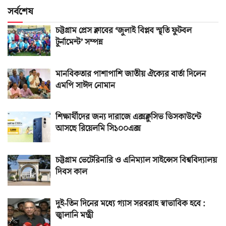
সর্বশেষ
চট্টগ্রাম প্রেস ক্লাবের ‘জুলাই বিপ্লব স্মৃতি ফুটবল
টুর্নামেন্ট’ সম্পন্ন
মানবিকতার পাশাপাশি জাতীয় ঐক্যের বার্তা দিলেন
এমপি সাঈদ নোমান
শিক্ষার্থীদের জন্য দারাজে এক্সক্লুসিভ ডিসকাউন্টে
আসছে রিয়েলমি সি১০০এক্স
চট্টগ্রাম ভেটেরিনারি ও এনিম্যাল সাইন্সেস বিশ্ববিদ্যালয়
দিবস কাল
দুই-তিন দিনের মধ্যে গ্যাস সরবরাহ স্বাভাবিক হবে :
জ্বালানি মন্ত্রী