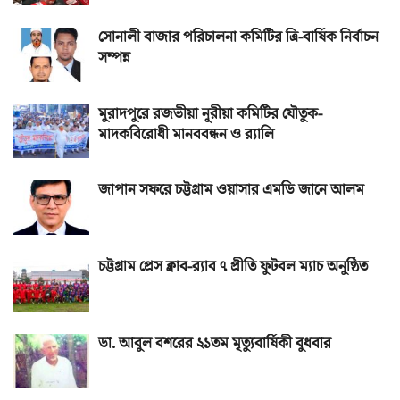
সোনালী বাজার পরিচালনা কমিটির ত্রি-বার্ষিক নির্বাচন
সম্পন্ন
মুরাদপুরে রজভীয়া নূরীয়া কমিটির যৌতুক-
মাদকবিরোধী মানববন্ধন ও র‌্যালি
জাপান সফরে চট্টগ্রাম ওয়াসার এমডি জানে আলম
চট্টগ্রাম প্রেস ক্লাব-র‌্যাব ৭ প্রীতি ফুটবল ম্যাচ অনুষ্ঠিত
ডা. আবুল বশরের ২১তম মৃত্যুবার্ষিকী বুধবার