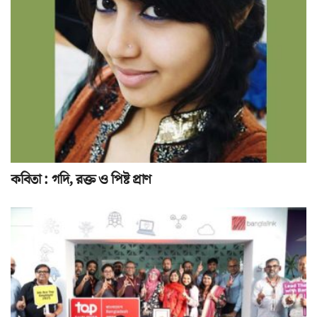
কবিতা : গদি, রক্ত ও পিষ্ট প্রাণ