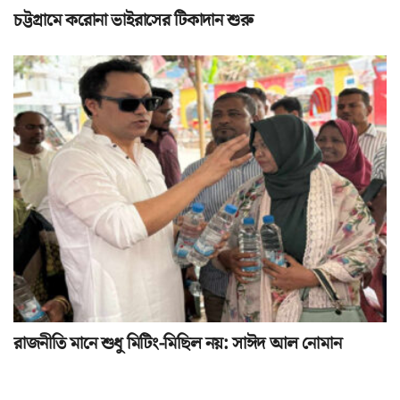
চট্টগ্রামে করোনা ভাইরাসের টিকাদান শুরু
রাজনীতি মানে শুধু মিটিং-মিছিল নয়: সাঈদ আল নোমান