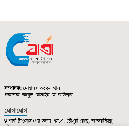
সম্পাদক:
মোহাম্মদ রুবেল খান
প্রকাশক:
আবুল হোসাইন মো.কাউছার
যোগাযোগ
শাহী টাওয়ার (২য় তলা) এন.এ. চৌধুরী রোড, আন্দরকিল্লা,
চট্টগ্রাম।