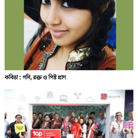
কবিতা : গদি, রক্ত ও পিষ্ট প্রাণ