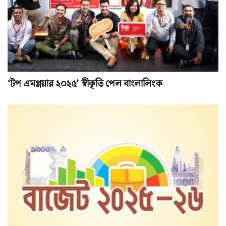
‘টপ এমপ্লয়ার ২০২৫’ স্বীকৃতি পেল বাংলালিংক