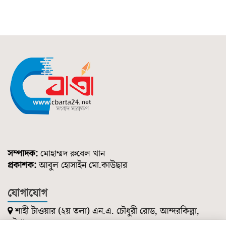
সম্পাদক:
মোহাম্মদ রুবেল খান
প্রকাশক:
আবুল হোসাইন মো.কাউছার
যোগাযোগ
শাহী টাওয়ার (২য় তলা) এন.এ. চৌধুরী রোড, আন্দরকিল্লা,
চট্টগ্রাম।