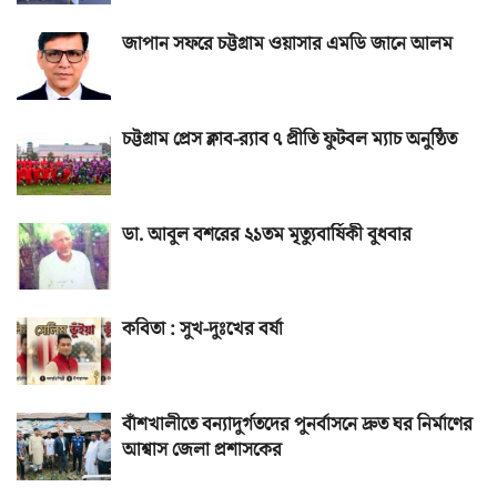
জাপান সফরে চট্টগ্রাম ওয়াসার এমডি জানে আলম
চট্টগ্রাম প্রেস ক্লাব-র‌্যাব ৭ প্রীতি ফুটবল ম্যাচ অনুষ্ঠিত
ডা. আবুল বশরের ২১তম মৃত্যুবার্ষিকী বুধবার
কবিতা : সুখ-দুঃখের বর্ষা
বাঁশখালীতে বন্যাদুর্গতদের পুনর্বাসনে দ্রুত ঘর নির্মাণের
আশ্বাস জেলা প্রশাসকের