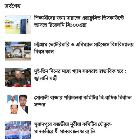
সর্বশেষ
শিক্ষার্থীদের জন্য দারাজে এক্সক্লুসিভ ডিসকাউন্টে
আসছে রিয়েলমি সি১০০এক্স
চট্টগ্রাম ভেটেরিনারি ও এনিম্যাল সাইন্সেস বিশ্ববিদ্যালয়
দিবস কাল
দুই-তিন দিনের মধ্যে গ্যাস সরবরাহ স্বাভাবিক হবে :
জ্বালানি মন্ত্রী
সোনালী বাজার পরিচালনা কমিটির ত্রি-বার্ষিক নির্বাচন
সম্পন্ন
মুরাদপুরে রজভীয়া নূরীয়া কমিটির যৌতুক-
মাদকবিরোধী মানববন্ধন ও র‌্যালি