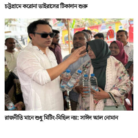
চট্টগ্রামে করোনা ভাইরাসের টিকাদান শুরু
রাজনীতি মানে শুধু মিটিং-মিছিল নয়: সাঈদ আল নোমান