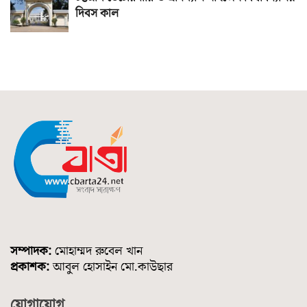
দিবস কাল
সম্পাদক:
মোহাম্মদ রুবেল খান
প্রকাশক:
আবুল হোসাইন মো.কাউছার
যোগাযোগ