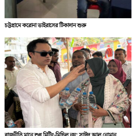
চট্টগ্রামে করোনা ভাইরাসের টিকাদান শুরু
রাজনীতি মানে শুধু মিটিং-মিছিল নয়: সাঈদ আল নোমান