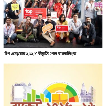
‘টপ এমপ্লয়ার ২০২৫’ স্বীকৃতি পেল বাংলালিংক