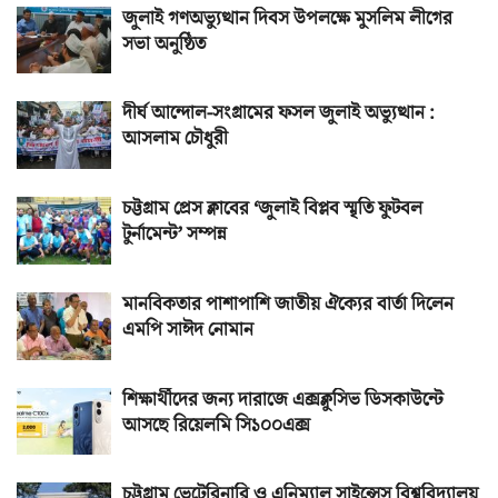
জুলাই গণঅভ্যুত্থান দিবস উপলক্ষে মুসলিম লীগের
সভা অনুষ্ঠিত
দীর্ঘ আন্দোল-সংগ্রামের ফসল জুলাই অভ্যুত্থান :
আসলাম চৌধুরী
চট্টগ্রাম প্রেস ক্লাবের ‘জুলাই বিপ্লব স্মৃতি ফুটবল
টুর্নামেন্ট’ সম্পন্ন
মানবিকতার পাশাপাশি জাতীয় ঐক্যের বার্তা দিলেন
এমপি সাঈদ নোমান
শিক্ষার্থীদের জন্য দারাজে এক্সক্লুসিভ ডিসকাউন্টে
আসছে রিয়েলমি সি১০০এক্স
চট্টগ্রাম ভেটেরিনারি ও এনিম্যাল সাইন্সেস বিশ্ববিদ্যালয়