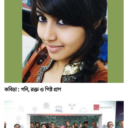
কবিতা : গদি, রক্ত ও পিষ্ট প্রাণ