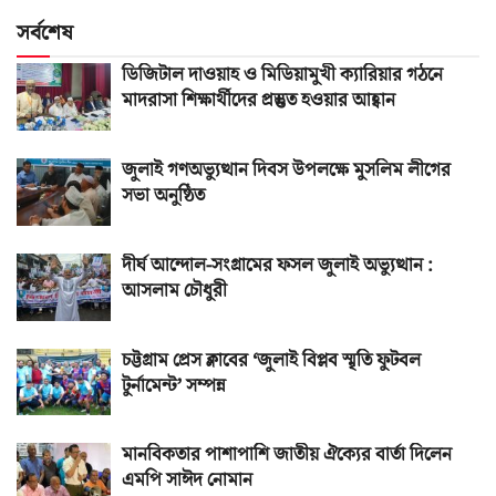
সর্বশেষ
ডিজিটাল দাওয়াহ ও মিডিয়ামুখী ক্যারিয়ার গঠনে
মাদরাসা শিক্ষার্থীদের প্রস্তুত হওয়ার আহ্বান
জুলাই গণঅভ্যুত্থান দিবস উপলক্ষে মুসলিম লীগের
সভা অনুষ্ঠিত
দীর্ঘ আন্দোল-সংগ্রামের ফসল জুলাই অভ্যুত্থান :
আসলাম চৌধুরী
চট্টগ্রাম প্রেস ক্লাবের ‘জুলাই বিপ্লব স্মৃতি ফুটবল
টুর্নামেন্ট’ সম্পন্ন
মানবিকতার পাশাপাশি জাতীয় ঐক্যের বার্তা দিলেন
এমপি সাঈদ নোমান