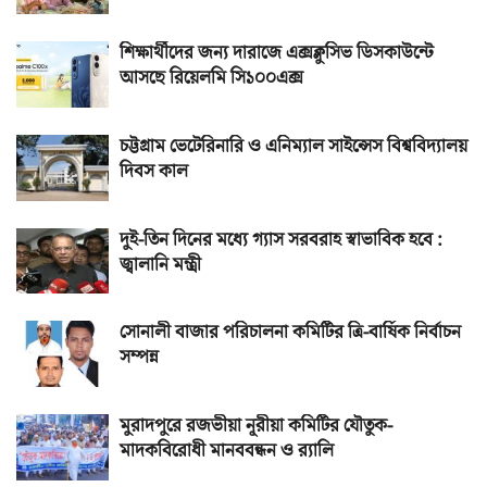
শিক্ষার্থীদের জন্য দারাজে এক্সক্লুসিভ ডিসকাউন্টে
আসছে রিয়েলমি সি১০০এক্স
চট্টগ্রাম ভেটেরিনারি ও এনিম্যাল সাইন্সেস বিশ্ববিদ্যালয়
দিবস কাল
দুই-তিন দিনের মধ্যে গ্যাস সরবরাহ স্বাভাবিক হবে :
জ্বালানি মন্ত্রী
সোনালী বাজার পরিচালনা কমিটির ত্রি-বার্ষিক নির্বাচন
সম্পন্ন
মুরাদপুরে রজভীয়া নূরীয়া কমিটির যৌতুক-
মাদকবিরোধী মানববন্ধন ও র‌্যালি