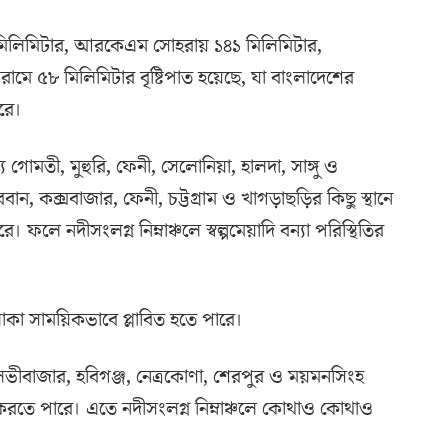
িলিমিটার, আরকেএম সোহরায় ১৪১ মিলিমিটার,
াবরামে ৫৮ মিলিমিটার বৃষ্টিপাত হয়েছে, যা বাংলাদেশের
রে।
ে গোমতী, মুহুরি, ফেনী, সেলোনিয়া, হালদা, সাঙ্গু ও
রবান, কক্সবাজার, ফেনী, চট্টগ্রাম ও খাগড়াছড়ির কিছু স্থানে
ফলে নদীসংলগ্ন নিম্নাঞ্চলে স্বল্পমেয়াদি বন্যা পরিস্থিতির
লাকা সাময়িকভাবে প্লাবিত হতে পারে।
ৌলভীবাজার, হবিগঞ্জ, নেত্রকোণা, শেরপুর ও ময়মনসিংহ
 করতে পারে। এতে নদীসংলগ্ন নিম্নাঞ্চলে কোথাও কোথাও