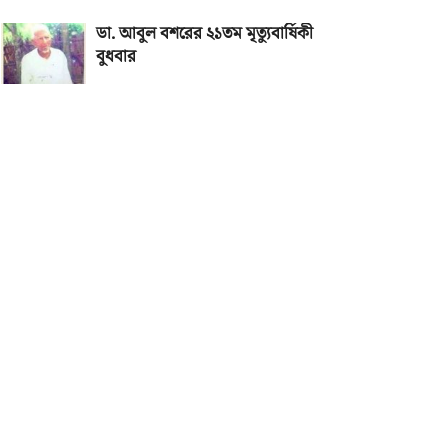
ডা. আবুল বশরের ২১তম মৃত্যুবার্ষিকী
বুধবার