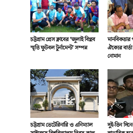
চট্টগ্রাম প্রেস ক্লাবের ‘জুলাই বিপ্লব
মানবিকতার 
স্মৃতি ফুটবল টুর্নামেন্ট’ সম্পন্ন
ঐক্যের বার্
নোমান
চট্টগ্রাম ভেটেরিনারি ও এনিম্যাল
দুই-তিন দিনে