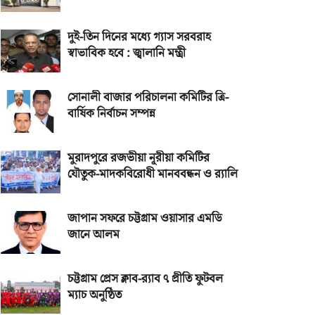
দুই-তিন দিনের মধ্যে গ্যাস সরবরাহ
স্বাভাবিক হবে : জ্বালানি মন্ত্রী
সোনালী বাজার পরিচালনা কমিটির ত্রি-
বার্ষিক নির্বাচন সম্পন্ন
মুরাদপুরে রজভীয়া নূরীয়া কমিটির
যৌতুক-মাদকবিরোধী মানববন্ধন ও র‌্যালি
জাপান সফরে চট্টগ্রাম ওয়াসার এমডি
জানে আলম
চট্টগ্রাম প্রেস ক্লাব-র‌্যাব ৭ প্রীতি ফুটবল
ম্যাচ অনুষ্ঠিত