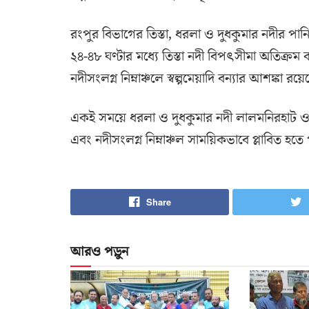
রংপুর বিভাগের তিস্তা, ধরলা ও দুধকুমার নদীর পা
২৪-৪৮ ঘণ্টার মধ্যে তিস্তা নদী বিপৎসীমা অতিক
নদীসংলগ্ন নিম্নাঞ্চলে স্বল্পমেয়াদি বন্যার আশঙ্কা রয়ে
একই সময়ে ধরলা ও দুধকুমার নদী লালমনিরহাট ও কু
এবং নদীসংলগ্ন নিম্নাঞ্চল সাময়িকভাবে প্লাবিত হতে
Share
আরও পড়ুন