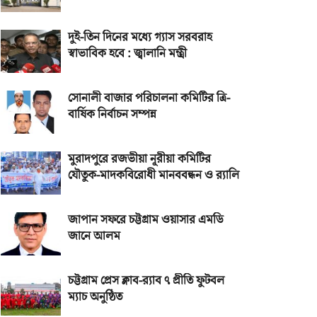
দুই-তিন দিনের মধ্যে গ্যাস সরবরাহ
স্বাভাবিক হবে : জ্বালানি মন্ত্রী
সোনালী বাজার পরিচালনা কমিটির ত্রি-
বার্ষিক নির্বাচন সম্পন্ন
মুরাদপুরে রজভীয়া নূরীয়া কমিটির
যৌতুক-মাদকবিরোধী মানববন্ধন ও র‌্যালি
জাপান সফরে চট্টগ্রাম ওয়াসার এমডি
জানে আলম
চট্টগ্রাম প্রেস ক্লাব-র‌্যাব ৭ প্রীতি ফুটবল
ম্যাচ অনুষ্ঠিত