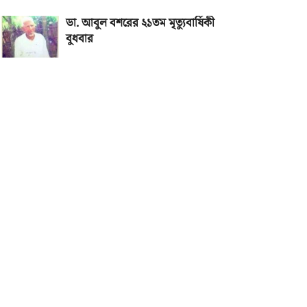
ডা. আবুল বশরের ২১তম মৃত্যুবার্ষিকী
বুধবার