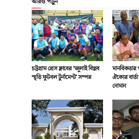
আরও পড়ুন
চট্টগ্রাম প্রেস ক্লাবের ‘জুলাই বিপ্লব
মানবিকতার 
স্মৃতি ফুটবল টুর্নামেন্ট’ সম্পন্ন
ঐক্যের বার্
নোমান