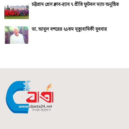
চট্টগ্রাম প্রেস ক্লাব-র‌্যাব ৭ প্রীতি ফুটবল ম্যাচ অনুষ্ঠিত
ডা. আবুল বশরের ২১তম মৃত্যুবার্ষিকী বুধবার