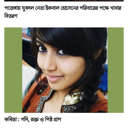
পতেঙ্গায় যুবদল নেতা ইকবাল হোসেনের পরিবারের পক্ষে খাবার
বিতরণ
কবিতা : গদি, রক্ত ও পিষ্ট প্রাণ