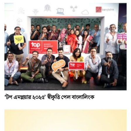
‘টপ এমপ্লয়ার ২০২৫’ স্বীকৃতি পেল বাংলালিংক