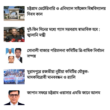
চট্টগ্রাম ভেটেরিনারি ও এনিম্যাল সাইন্সেস বিশ্ববিদ্যালয়
দিবস কাল
দুই-তিন দিনের মধ্যে গ্যাস সরবরাহ স্বাভাবিক হবে :
জ্বালানি মন্ত্রী
সোনালী বাজার পরিচালনা কমিটির ত্রি-বার্ষিক নির্বাচন
সম্পন্ন
মুরাদপুরে রজভীয়া নূরীয়া কমিটির যৌতুক-
মাদকবিরোধী মানববন্ধন ও র‌্যালি
জাপান সফরে চট্টগ্রাম ওয়াসার এমডি জানে আলম