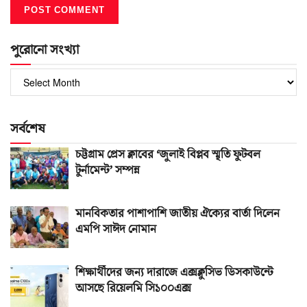
পুরোনো সংখ্যা
পুরোনো
সংখ্যা
সর্বশেষ
চট্টগ্রাম প্রেস ক্লাবের ‘জুলাই বিপ্লব স্মৃতি ফুটবল
টুর্নামেন্ট’ সম্পন্ন
মানবিকতার পাশাপাশি জাতীয় ঐক্যের বার্তা দিলেন
এমপি সাঈদ নোমান
শিক্ষার্থীদের জন্য দারাজে এক্সক্লুসিভ ডিসকাউন্টে
আসছে রিয়েলমি সি১০০এক্স