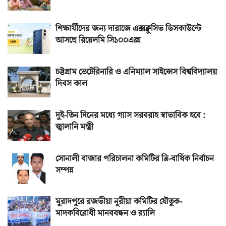
শিক্ষার্থীদের জন্য দারাজে এক্সক্লুসিভ ডিসকাউন্টে
আসছে রিয়েলমি সি১০০এক্স
চট্টগ্রাম ভেটেরিনারি ও এনিম্যাল সাইন্সেস বিশ্ববিদ্যালয়
দিবস কাল
দুই-তিন দিনের মধ্যে গ্যাস সরবরাহ স্বাভাবিক হবে :
জ্বালানি মন্ত্রী
সোনালী বাজার পরিচালনা কমিটির ত্রি-বার্ষিক নির্বাচন
সম্পন্ন
মুরাদপুরে রজভীয়া নূরীয়া কমিটির যৌতুক-
মাদকবিরোধী মানববন্ধন ও র‌্যালি