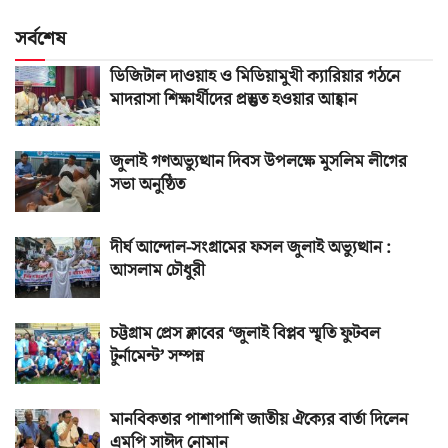
সর্বশেষ
ডিজিটাল দাওয়াহ ও মিডিয়ামুখী ক্যারিয়ার গঠনে
মাদরাসা শিক্ষার্থীদের প্রস্তুত হওয়ার আহ্বান
জুলাই গণঅভ্যুত্থান দিবস উপলক্ষে মুসলিম লীগের
সভা অনুষ্ঠিত
দীর্ঘ আন্দোল-সংগ্রামের ফসল জুলাই অভ্যুত্থান :
আসলাম চৌধুরী
চট্টগ্রাম প্রেস ক্লাবের ‘জুলাই বিপ্লব স্মৃতি ফুটবল
টুর্নামেন্ট’ সম্পন্ন
মানবিকতার পাশাপাশি জাতীয় ঐক্যের বার্তা দিলেন
এমপি সাঈদ নোমান