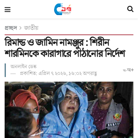
প্রচ্ছদ
জাতীয়
রিমান্ড ও জামিন নামঞ্জুর : শিরীন
শারমিনকে কারাগারে পাঠানোর নির্দেশ
অনলাইন ডেস্ক
অ+
অ-
প্রকাশিত: এপ্রিল ৭ ২০২৬, ১৬:০২ অপরাহ্ণ