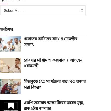
পুরোনো
Select Month
সংখ্যা
সর্বশেষ
হেফাজত আমিরের সাথে প্রধানমন্ত্রীর
সাক্ষাৎ
রোববার চট্টগ্রাম ও কক্সবাজার আসছেন
প্রধানমন্ত্রী
সীতাকুণ্ডে ১৭০ সংগঠনের মাঝে ৩০ হাজার
চারা বিতরণ
এমপি সরোয়ার আলমগীরের মায়ের মৃত্যু,
রাত ৯টায় জানাজা