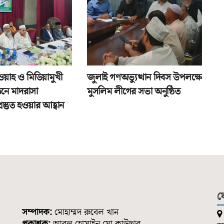
য়াহ ও মিডিয়ামুখী
জুলাই গণঅভ্যুত্থান দিবস উপলক্ষে
ঠনে মাদরাসা
মুসলিম লীগের সভা অনুষ্ঠিত
প্রস্তুত হওয়ার আহ্বান
য
সম্পাদক:
মোহাম্মদ রুবেল খান
প্রকাশক:
আবুল হোসাইন মো.কাউছার