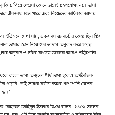
রপূর্বক চাপিয়ে দেওয়া কোনোভাবেই গ্রহণযোগ্য নয়। ভাষা
, তারা ঐক্যবদ্ধ হতে পারে এবং নিজেদের অধিকার আদায়
র। ইতিহাসে দেখা যায়, একসময় জ্ঞানচর্চার কেন্দ্র ছিল গ্রিস,
ানা ভাষার জ্ঞান নিজেদের ভাষায় অনুবাদ করে সমৃদ্ধ
াংলায় অনুবাদ ও চর্চার মাধ্যমে ভাষাকে আরও শক্তিশালী
থেকে বাংলা ভাষা অন্যতম শীর্ষ ভাষা হলেও অর্থনৈতিক
যাদা পায়নি। তাই ভাষার মর্যাদা রক্ষার পাশাপাশি দেশের
া হয়।’
রশাসক মোহাম্মদ জাহিদুল ইসলাম মিঞা বলেন, ‘১৯৫২ সালের