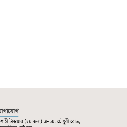
োগাযোগ
শাহী টাওয়ার (২য় তলা) এন.এ. চৌধুরী রোড,