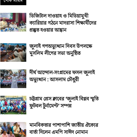
ডিজিটাল দাওয়াহ ও মিডিয়ামুখী
ক্যারিয়ার গঠনে মাদরাসা শিক্ষার্থীদের
প্রস্তুত হওয়ার আহ্বান
জুলাই গণঅভ্যুত্থান দিবস উপলক্ষে
মুসলিম লীগের সভা অনুষ্ঠিত
দীর্ঘ আন্দোল-সংগ্রামের ফসল জুলাই
অভ্যুত্থান : আসলাম চৌধুরী
চট্টগ্রাম প্রেস ক্লাবের ‘জুলাই বিপ্লব স্মৃতি
ফুটবল টুর্নামেন্ট’ সম্পন্ন
মানবিকতার পাশাপাশি জাতীয় ঐক্যের
বার্তা দিলেন এমপি সাঈদ নোমান