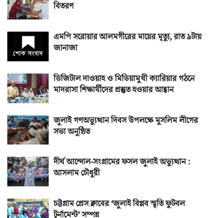
বিতরণ
এমপি সরোয়ার আলমগীরের মায়ের মৃত্যু, রাত ৯টায়
জানাজা
ডিজিটাল দাওয়াহ ও মিডিয়ামুখী ক্যারিয়ার গঠনে
মাদরাসা শিক্ষার্থীদের প্রস্তুত হওয়ার আহ্বান
জুলাই গণঅভ্যুত্থান দিবস উপলক্ষে মুসলিম লীগের
সভা অনুষ্ঠিত
দীর্ঘ আন্দোল-সংগ্রামের ফসল জুলাই অভ্যুত্থান :
আসলাম চৌধুরী
চট্টগ্রাম প্রেস ক্লাবের ‘জুলাই বিপ্লব স্মৃতি ফুটবল
টুর্নামেন্ট’ সম্পন্ন