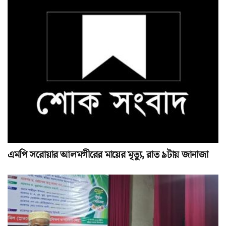
এমপি সরোয়ার আলমগীরের মায়ের মৃত্যু, রাত ৯টায় জানাজা