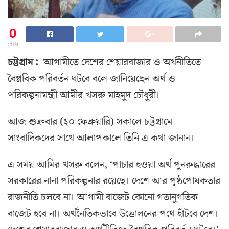
0
শেয়ার
চট্টগ্রাম :
আগামীতে দেশের শেয়ারবাজার ও অর্থনীতিতে
বৈপ্লবিক পরিবর্তন ঘটবে বলে জানিয়েছেন অর্থ ও
পরিকল্পনামন্ত্রী আমীর খসরু মাহমুদ চৌধুরী।
আজ শুক্রবার (২০ ফেব্রুয়ারি) সকালে চট্টগ্রামে
সাংবাদিকদের সাথে আলাপকালে তিনি এ কথা জানান।
এ সময় আমির খসরু বলেন, ‘পাচার হওয়া অর্থ পুনরুদ্ধারের
সরকারের নানা পরিকল্পনার রয়েছে। দেশে আর পৃষ্ঠপোষকতার
রাজনীতি চলবে না। আগামী বাজেট কোনো গতানুগতিক
বাজেট হবে না। অর্থনৈতিকভাবে উত্তোলনের পথে হাঁটবে দেশ।