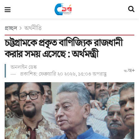
প্রচ্ছদ
অর্থনীতি
চট্টগ্রামকে প্রকৃত বাণিজ্যিক রাজধানী
করার সময় এসেছে : অর্থমন্ত্রী
অনলাইন ডেস্ক
অ+
অ-
প্রকাশিত: ফেব্রুয়ারি ২০ ২০২৬, ১৫:০৩ অপরাহ্ণ