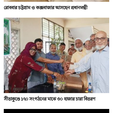
রোববার চট্টগ্রাম ও কক্সবাজার আসছেন প্রধানমন্ত্রী
সীতাকুণ্ডে ১৭০ সংগঠনের মাঝে ৩০ হাজার চারা বিতরণ