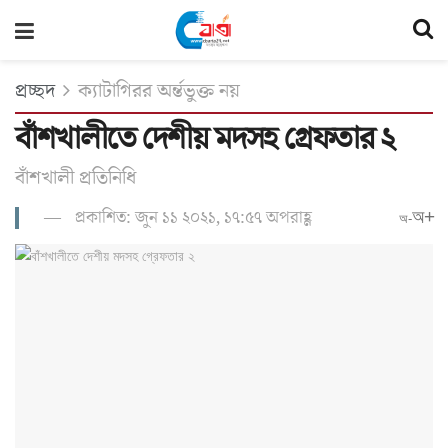
প্রচ্ছদ
ক্যাটাগিরর অর্ন্তভুক্ত নয়
বাঁশখালীতে দেশীয় মদসহ গ্রেফতার ২
বাঁশখালী প্রতিনিধি
প্রকাশিত: জুন ১১ ২০২১, ১৭:৫৭ অপরাহ্ণ
অ+
অ-