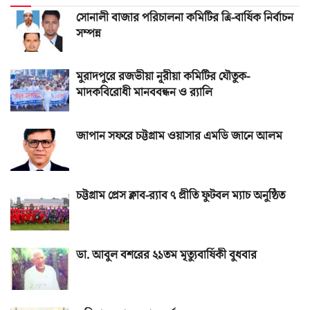
সোনালী বাজার পরিচালনা কমিটির ত্রি-বার্ষিক নির্বাচন
সম্পন্ন
মুরাদপুরে রজভীয়া নূরীয়া কমিটির যৌতুক-
মাদকবিরোধী মানববন্ধন ও র‌্যালি
জাপান সফরে চট্টগ্রাম ওয়াসার এমডি জানে আলম
চট্টগ্রাম প্রেস ক্লাব-র‌্যাব ৭ প্রীতি ফুটবল ম্যাচ অনুষ্ঠিত
ডা. আবুল বশরের ২১তম মৃত্যুবার্ষিকী বুধবার