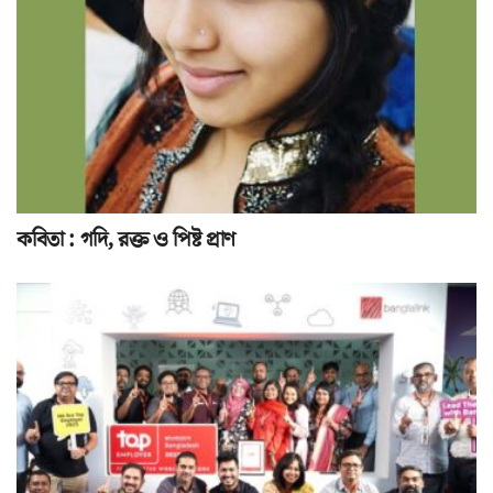
কবিতা : গদি, রক্ত ও পিষ্ট প্রাণ