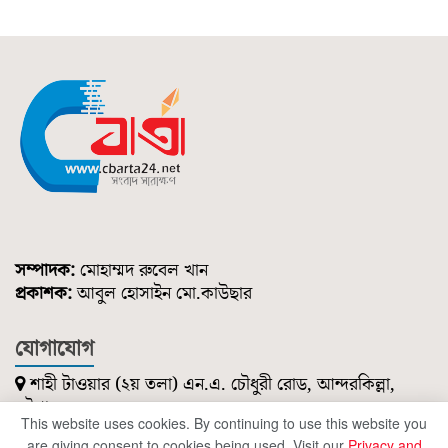
সম্পাদক:
মোহাম্মদ রুবেল খান
প্রকাশক:
আবুল হোসাইন মো.কাউছার
যোগাযোগ
শাহী টাওয়ার (২য় তলা) এন.এ. চৌধুরী রোড, আন্দরকিল্লা,
চট্টগ্রাম।
This website uses cookies. By continuing to use this website you
০১৮৫১ ২১৪ ৭৪৭
are giving consent to cookies being used. Visit our
Privacy and