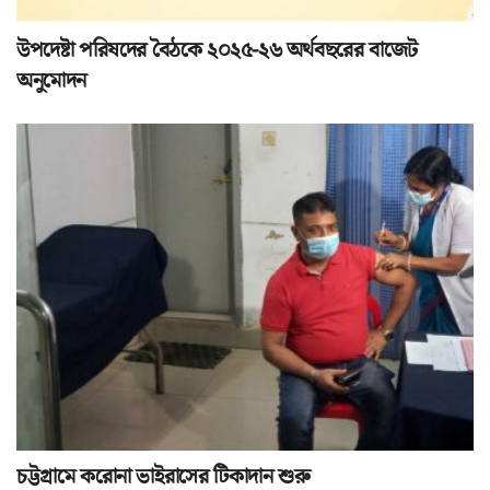
উপদেষ্টা পরিষদের বৈঠকে ২০২৫-২৬ অর্থবছরের বাজেট
অনুমোদন
চট্টগ্রামে করোনা ভাইরাসের টিকাদান শুরু