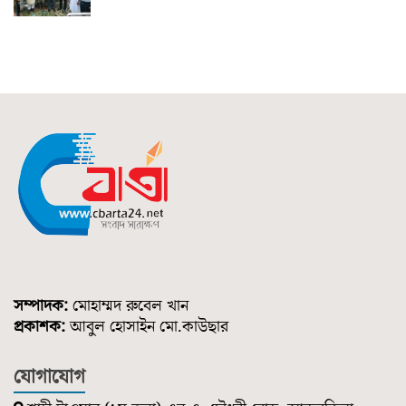
সম্পাদক:
মোহাম্মদ রুবেল খান
প্রকাশক:
আবুল হোসাইন মো.কাউছার
যোগাযোগ