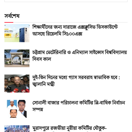
সর্বশেষ
শিক্ষার্থীদের জন্য দারাজে এক্সক্লুসিভ ডিসকাউন্টে
আসছে রিয়েলমি সি১০০এক্স
চট্টগ্রাম ভেটেরিনারি ও এনিম্যাল সাইন্সেস বিশ্ববিদ্যালয়
দিবস কাল
দুই-তিন দিনের মধ্যে গ্যাস সরবরাহ স্বাভাবিক হবে :
জ্বালানি মন্ত্রী
সোনালী বাজার পরিচালনা কমিটির ত্রি-বার্ষিক নির্বাচন
সম্পন্ন
মুরাদপুরে রজভীয়া নূরীয়া কমিটির যৌতুক-