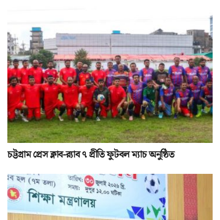
চট্টগ্রাম প্রেস ক্লাব-র‌্যাব ৭ প্রীতি ফুটবল ম্যাচ অনুষ্ঠিত