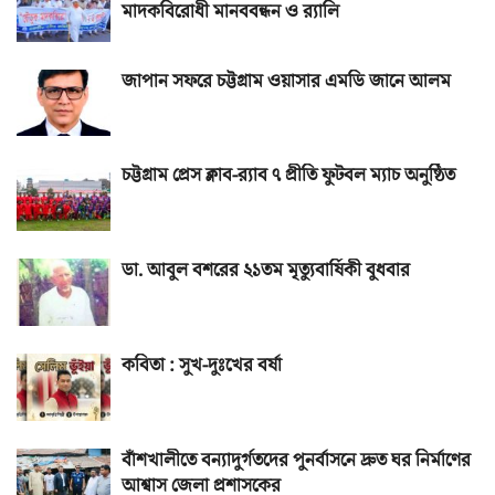
মাদকবিরোধী মানববন্ধন ও র‌্যালি
জাপান সফরে চট্টগ্রাম ওয়াসার এমডি জানে আলম
চট্টগ্রাম প্রেস ক্লাব-র‌্যাব ৭ প্রীতি ফুটবল ম্যাচ অনুষ্ঠিত
ডা. আবুল বশরের ২১তম মৃত্যুবার্ষিকী বুধবার
কবিতা : সুখ-দুঃখের বর্ষা
বাঁশখালীতে বন্যাদুর্গতদের পুনর্বাসনে দ্রুত ঘর নির্মাণের
আশ্বাস জেলা প্রশাসকের