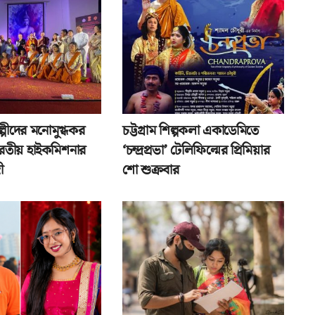
িল্পীদের মনোমুগ্ধকর
চট্টগ্রাম শিল্পকলা একাডেমিতে
 ভারতীয় হাইকমিশনার
‘চন্দ্রপ্রভা’ টেলিফিল্মের প্রিমিয়ার
ী
শো শুক্রবার