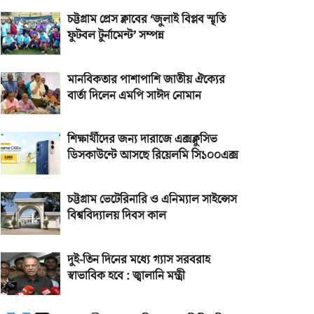
চট্টগ্রাম প্রেস ক্লাবের ‘জুলাই বিপ্লব স্মৃতি
ফুটবল টুর্নামেন্ট’ সম্পন্ন
মানবিকতার পাশাপাশি জাতীয় ঐক্যের
বার্তা দিলেন এমপি সাঈদ নোমান
শিক্ষার্থীদের জন্য দারাজে এক্সক্লুসিভ
ডিসকাউন্টে আসছে রিয়েলমি সি১০০এক্স
চট্টগ্রাম ভেটেরিনারি ও এনিম্যাল সাইন্সেস
বিশ্ববিদ্যালয় দিবস কাল
দুই-তিন দিনের মধ্যে গ্যাস সরবরাহ
স্বাভাবিক হবে : জ্বালানি মন্ত্রী