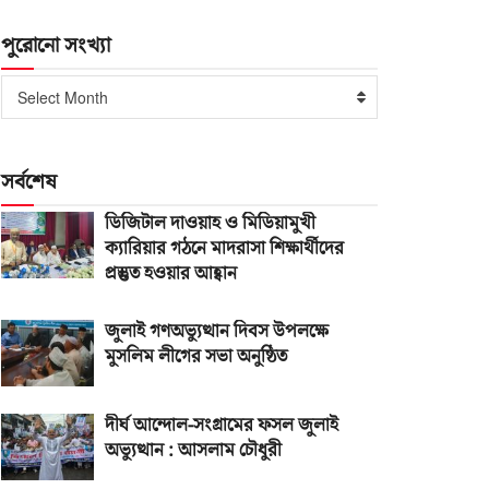
পুরোনো সংখ্যা
পুরোনো
Select Month
সংখ্যা
সর্বশেষ
ডিজিটাল দাওয়াহ ও মিডিয়ামুখী
ক্যারিয়ার গঠনে মাদরাসা শিক্ষার্থীদের
প্রস্তুত হওয়ার আহ্বান
জুলাই গণঅভ্যুত্থান দিবস উপলক্ষে
মুসলিম লীগের সভা অনুষ্ঠিত
দীর্ঘ আন্দোল-সংগ্রামের ফসল জুলাই
অভ্যুত্থান : আসলাম চৌধুরী