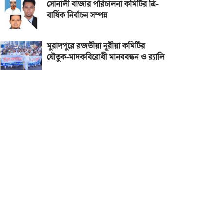
সোনালী বাজার পরিচালনা কমিটির ত্রি-
বার্ষিক নির্বাচন সম্পন্ন
মুরাদপুরে রজভীয়া নূরীয়া কমিটির
যৌতুক-মাদকবিরোধী মানববন্ধন ও র‌্যালি