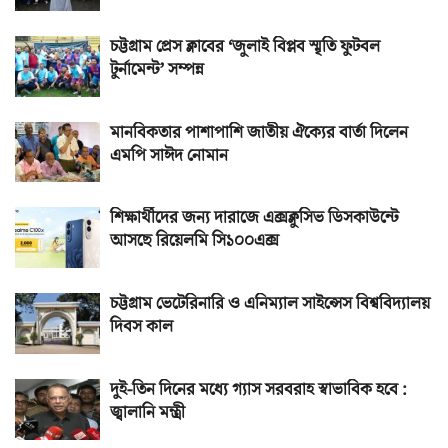
চট্টগ্রাম প্রেস ক্লাবের ‘জুলাই বিপ্লব স্মৃতি ফুটবল
টুর্নামেন্ট’ সম্পন্ন
মানবিকতার পাশাপাশি জাতীয় ঐক্যের বার্তা দিলেন
এমপি সাঈদ নোমান
শিক্ষার্থীদের জন্য দারাজে এক্সক্লুসিভ ডিসকাউন্টে
আসছে রিয়েলমি সি১০০এক্স
চট্টগ্রাম ভেটেরিনারি ও এনিম্যাল সাইন্সেস বিশ্ববিদ্যালয়
দিবস কাল
দুই-তিন দিনের মধ্যে গ্যাস সরবরাহ স্বাভাবিক হবে :
জ্বালানি মন্ত্রী