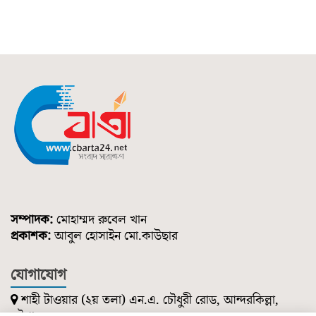
সম্পাদক:
মোহাম্মদ রুবেল খান
প্রকাশক:
আবুল হোসাইন মো.কাউছার
যোগাযোগ
শাহী টাওয়ার (২য় তলা) এন.এ. চৌধুরী রোড, আন্দরকিল্লা,