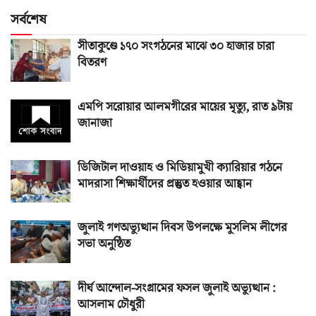
সর্বশেষ
সীতাকুণ্ডে ১৭০ সংগঠনের মাঝে ৩০ হাজার চারা
বিতরণ
এমপি সরোয়ার আলমগীরের মায়ের মৃত্যু, রাত ৯টায়
জানাজা
ডিজিটাল দাওয়াহ ও মিডিয়ামুখী ক্যারিয়ার গঠনে
মাদরাসা শিক্ষার্থীদের প্রস্তুত হওয়ার আহ্বান
জুলাই গণঅভ্যুত্থান দিবস উপলক্ষে মুসলিম লীগের
সভা অনুষ্ঠিত
দীর্ঘ আন্দোল-সংগ্রামের ফসল জুলাই অভ্যুত্থান :
আসলাম চৌধুরী