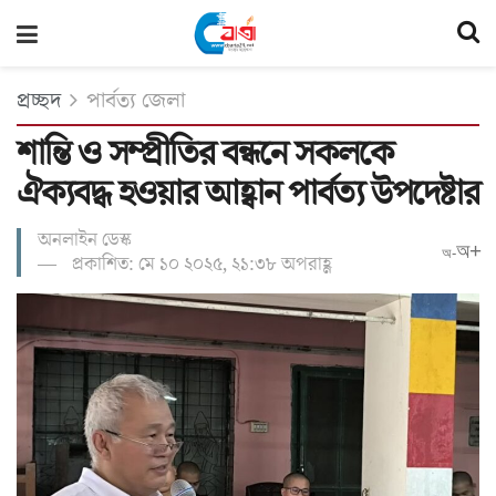
প্রচ্ছদ
পার্বত্য জেলা
শান্তি ও সম্প্রীতির বন্ধনে সকলকে
ঐক্যবদ্ধ হওয়ার আহ্বান পার্বত্য উপদেষ্টার
অনলাইন ডেস্ক
অ+
অ-
প্রকাশিত: মে ১০ ২০২৫, ২১:৩৮ অপরাহ্ণ