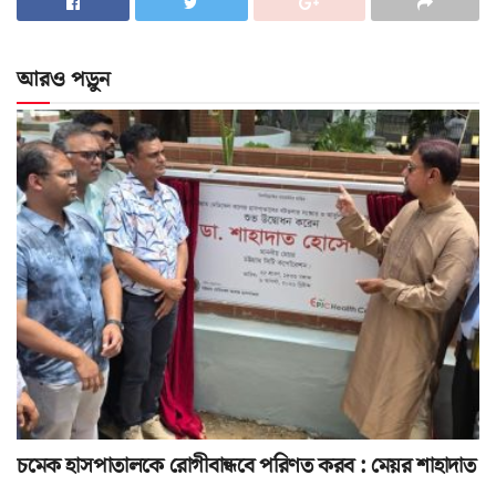
আরও পড়ুন
চমেক হাসপাতালকে রোগীবান্ধবে পরিণত করব : মেয়র শাহাদাত