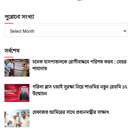
পুরোনো সংখ্যা
পুরোনো
সংখ্যা
সর্বশেষ
চমেক হাসপাতালকে রোগীবান্ধবে পরিণত করব : মেয়র
শাহাদাত
গরিলা গ্লাস ৭আই সুরক্ষা নিয়ে শাওমির নতুন রেডমি ১৭
উন্মোচন
হেফাজত আমিরের সাথে প্রধানমন্ত্রীর সাক্ষাৎ