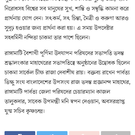
নিরোধসহ বিশ্বের সব মানুষের সুখ, শান্তি ও সম্বৃদ্ধি কামনা করে
প্রার্থনায় যোগ দেন। সৎকর্ম, সৎ চিন্তা, মৈত্রী ও করুণা আরও
সুদৃঢ় হওয়ার জন্য প্রার্থনা করা হয়। এ সময় উপদেষ্টার
সহধর্মিনী নন্দিতা চাকমা তার পাশে ছিলেন।
রাঙ্গামাটি বৈশাখী পূর্ণিমা উদযাপন পরিষদের সভাপতি ভদন্ত
শ্রদ্ধালংকার মাহাথেরের সভাপতিত্বে অনুষ্ঠানের উদ্বোধক ছিলেন
চাকমা সার্কেল চীফ রাজা দেবাশীষ রায়। বক্তব্য রাখেন পার্বত্য
ভিক্ষু সংঘ বাংলাদেশের উপসংঘ রাজ ভদন্ত প্রজ্ঞানন্দ মাহাথের,
রাঙ্গামাটি পার্বত্য জেলা পরিষদের চেয়ারম্যান কাজল
তালুকদার, সাবেক উপমন্ত্রী মনি স্বপন দেওয়ান, অবসরপ্রাপ্ত
যুগ্ম সচিব কৃষ্ণচন্দ্র।