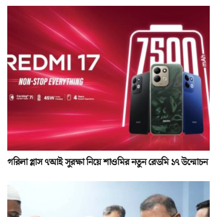
গরিলা গ্লাস ৭আই সুরক্ষা নিয়ে শাওমির নতুন রেডমি ১৭ উন্মোচন