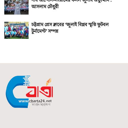
দীর্ঘ আন্দোল-সংগ্রামের ফসল জুলাই অভ্যুত্থান :
আসলাম চৌধুরী
চট্টগ্রাম প্রেস ক্লাবের ‘জুলাই বিপ্লব স্মৃতি ফুটবল
টুর্নামেন্ট’ সম্পন্ন