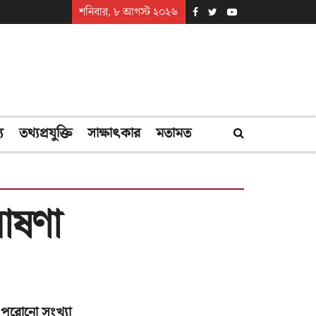
শনিবার, ৮ আগস্ট ২০২৬
্য
তথ্যপ্রযুক্তি
সাক্ষাৎকার
মতামত
োষণা
পুরোনো সংখ্যা