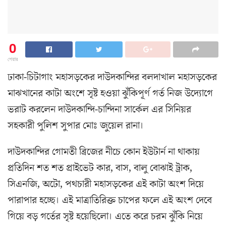
0
শেয়ার
ঢাকা-চিটাগাং মহাসড়কের দাউদকান্দির বলদাখাল মহাসড়কের
মাঝখানের কাটা অংশে সৃষ্ট হওয়া ঝুঁ‌কিপূর্ণ গর্ত নিজ উদ্যোগে
ভরাট করলেন দাউদকান্দি-চান্দিনা সার্কেল এর সিনিয়র
সহকারী পুলিশ সুপার মোঃ জুয়েল রানা।
দাউদকান্দির গোমতী ব্রিজের নীচে কোন ইউটার্ন না থাকায়
প্রতিদিন শত শত প্রাইভেট কার, বাস, বালু বোঝাই ট্রাক,
সিএনজি, অটো, পথচারী মহাসড়কের এই কাটা অংশ দিয়ে
পারাপার হচ্ছে। এই মাত্রাতিরিক্ত চাপের ফলে এই অংশ দেবে
গিয়ে বড় গর্তের সৃষ্ট হয়েছিলো। এতে করে চরম ঝুঁকি নিয়ে