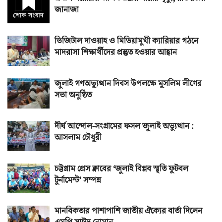
জানাজা
ডিজিটাল দাওয়াহ ও মিডিয়ামুখী ক্যারিয়ার গঠনে
মাদরাসা শিক্ষার্থীদের প্রস্তুত হওয়ার আহ্বান
জুলাই গণঅভ্যুত্থান দিবস উপলক্ষে মুসলিম লীগের
সভা অনুষ্ঠিত
দীর্ঘ আন্দোল-সংগ্রামের ফসল জুলাই অভ্যুত্থান :
আসলাম চৌধুরী
চট্টগ্রাম প্রেস ক্লাবের ‘জুলাই বিপ্লব স্মৃতি ফুটবল
টুর্নামেন্ট’ সম্পন্ন
মানবিকতার পাশাপাশি জাতীয় ঐক্যের বার্তা দিলেন