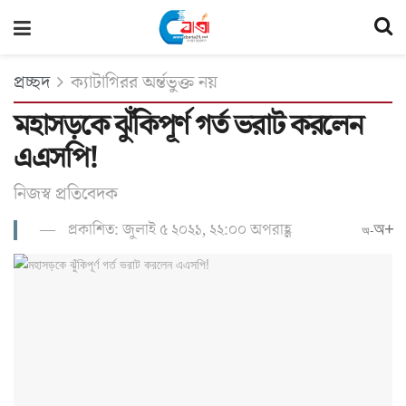
প্রচ্ছদ
ক্যাটাগিরর অর্ন্তভুক্ত নয়
মহাসড়কে ঝুঁকিপূর্ণ গর্ত ভরাট করলেন
এএসপি!
নিজস্ব প্রতি‌বেদক
প্রকাশিত: জুলাই ৫ ২০২১, ২২:০০ অপরাহ্ণ
অ+
অ-