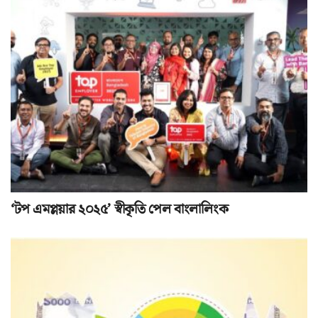
‘টপ এমপ্লয়ার ২০২৫’ স্বীকৃতি পেল বাংলালিংক