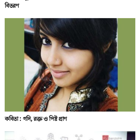
বিতরণ
কবিতা : গদি, রক্ত ও পিষ্ট প্রাণ