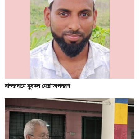
বান্দরবানে যুবদল নেতা অপহরণ