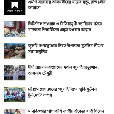
এমপি সরোয়ার আলমগীরের মায়ের মৃত্যু, রাত ৯টায়
জানাজা
ডিজিটাল দাওয়াহ ও মিডিয়ামুখী ক্যারিয়ার গঠনে
মাদরাসা শিক্ষার্থীদের প্রস্তুত হওয়ার আহ্বান
জুলাই গণঅভ্যুত্থান দিবস উপলক্ষে মুসলিম লীগের
সভা অনুষ্ঠিত
দীর্ঘ আন্দোল-সংগ্রামের ফসল জুলাই অভ্যুত্থান :
আসলাম চৌধুরী
চট্টগ্রাম প্রেস ক্লাবের ‘জুলাই বিপ্লব স্মৃতি ফুটবল
টুর্নামেন্ট’ সম্পন্ন
মানবিকতার পাশাপাশি জাতীয় ঐক্যের বার্তা দিলেন