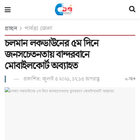
প্রচ্ছদ
পার্বত্য জেলা
চলমান লকডাউনের ৫ম দিনে
জনসচেতনতায় বান্দরবানে
মোবাইলকোর্ট অব্যাহত
প্রকাশিত: জুলাই ৫ ২০২১, ১৭:১৫ অপরাহ্ণ
অ+
অ-