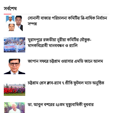
সর্বশেষ
সোনালী বাজার পরিচালনা কমিটির ত্রি-বার্ষিক নির্বাচন
সম্পন্ন
মুরাদপুরে রজভীয়া নূরীয়া কমিটির যৌতুক-
মাদকবিরোধী মানববন্ধন ও র‌্যালি
জাপান সফরে চট্টগ্রাম ওয়াসার এমডি জানে আলম
চট্টগ্রাম প্রেস ক্লাব-র‌্যাব ৭ প্রীতি ফুটবল ম্যাচ অনুষ্ঠিত
ডা. আবুল বশরের ২১তম মৃত্যুবার্ষিকী বুধবার