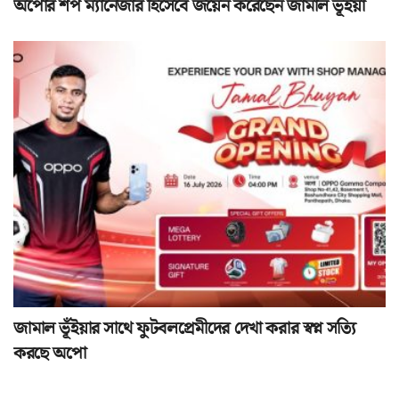
অপোর শপ ম্যানেজার হিসেবে জয়েন করেছেন জামাল ভূঁইয়া
জামাল ভূঁইয়ার সাথে ফুটবলপ্রেমীদের দেখা করার স্বপ্ন সত্যি
করছে অপো