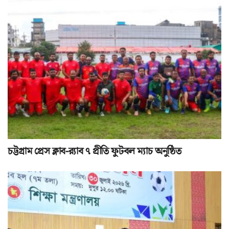
চট্টগ্রাম প্রেস ক্লাব-র‌্যাব ৭ প্রীতি ফুটবল ম্যাচ অনুষ্ঠিত