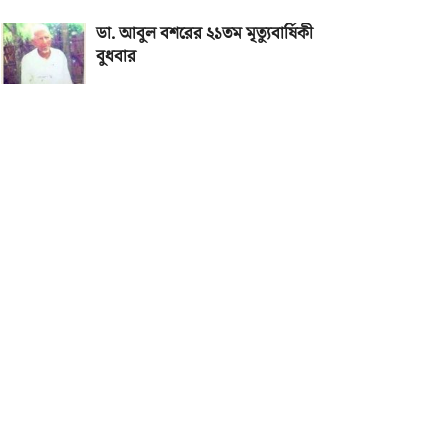
ডা. আবুল বশরের ২১তম মৃত্যুবার্ষিকী
বুধবার