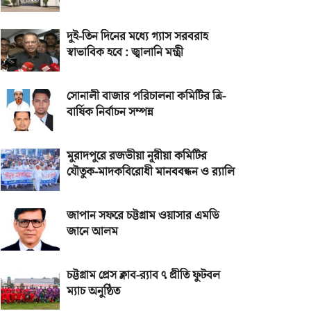
দুই-তিন দিনের মধ্যে গ্যাস সরবরাহ
স্বাভাবিক হবে : জ্বালানি মন্ত্রী
সোনালী বাজার পরিচালনা কমিটির ত্রি-
বার্ষিক নির্বাচন সম্পন্ন
মুরাদপুরে রজভীয়া নূরীয়া কমিটির
যৌতুক-মাদকবিরোধী মানববন্ধন ও র‌্যালি
জাপান সফরে চট্টগ্রাম ওয়াসার এমডি
জানে আলম
চট্টগ্রাম প্রেস ক্লাব-র‌্যাব ৭ প্রীতি ফুটবল
ম্যাচ অনুষ্ঠিত