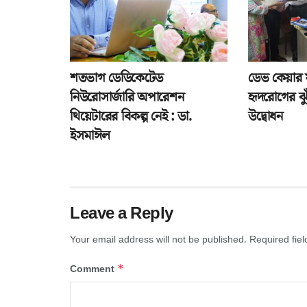
শতভাগ ডেডিকেটেড
ডেভ কেয়ার 
নিউরোসার্জারি অপারেশন
হৃদরোগের ঝুঁক
থিয়েটারের বিকল্প নেই : ডা.
উদ্বোধন
ইসমাঈল
Leave a Reply
Your email address will not be published.
Required fie
*
Comment