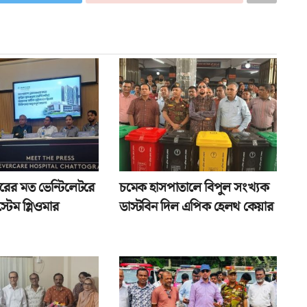
ারের মত ভেন্টিলেটরে
চমেক হাসপাতালে বিপুল সংখ্যক
্টেম গ্লিওমার
ডাস্টবিন দিল এপিক হেলথ কেয়ার