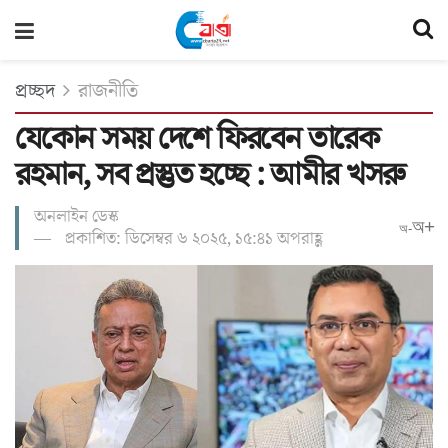
প্রচ্ছদ
রাজনীতি
যেকোন সময় দেশে ফিরবেন তারেক
রহমান, সব প্রস্তুত হচ্ছে : আমীর খসরু
অনলাইন ডেস্ক
অ+
অ-
প্রকাশিত: ডিসেম্বর ৬ ২০২৫, ১৫:৪১ অপরাহ্ণ