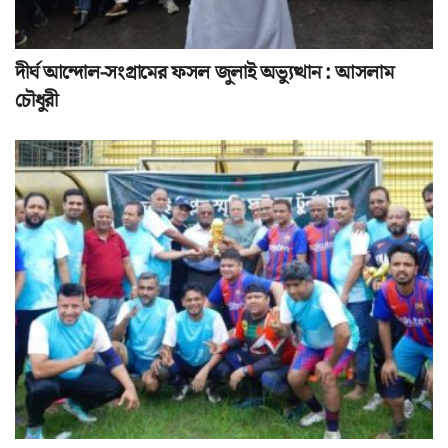
দীর্ঘ আন্দোল-সংগ্রামের ফসল জুলাই অভ্যুত্থান : আসলাম
চৌধুরী