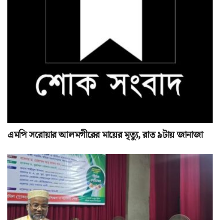
এমপি সরোয়ার আলমগীরের মায়ের মৃত্যু, রাত ৯টায় জানাজা