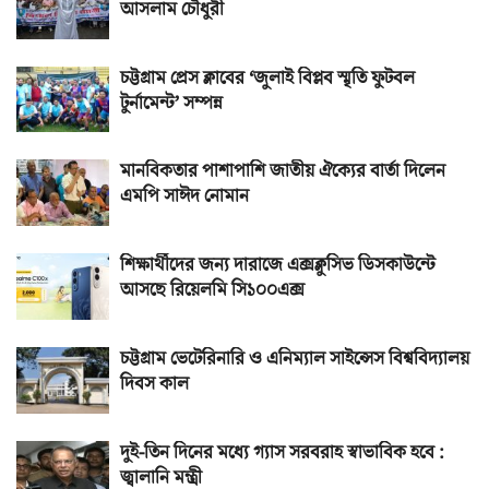
আসলাম চৌধুরী
চট্টগ্রাম প্রেস ক্লাবের ‘জুলাই বিপ্লব স্মৃতি ফুটবল
টুর্নামেন্ট’ সম্পন্ন
মানবিকতার পাশাপাশি জাতীয় ঐক্যের বার্তা দিলেন
এমপি সাঈদ নোমান
শিক্ষার্থীদের জন্য দারাজে এক্সক্লুসিভ ডিসকাউন্টে
আসছে রিয়েলমি সি১০০এক্স
চট্টগ্রাম ভেটেরিনারি ও এনিম্যাল সাইন্সেস বিশ্ববিদ্যালয়
দিবস কাল
দুই-তিন দিনের মধ্যে গ্যাস সরবরাহ স্বাভাবিক হবে :
জ্বালানি মন্ত্রী