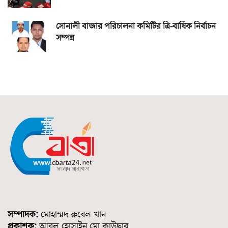
সোনালী বাজার পরিচালনা কমিটির ত্রি-বার্ষিক নির্বাচন
সম্পন্ন
সম্পাদক:
মোহাম্মদ রুবেল খান
প্রকাশক:
আবুল হোসাইন মো.কাউছার