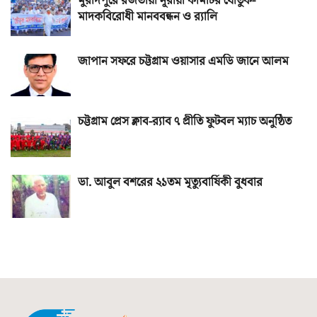
মুরাদপুরে রজভীয়া নূরীয়া কমিটির যৌতুক-
মাদকবিরোধী মানববন্ধন ও র‌্যালি
জাপান সফরে চট্টগ্রাম ওয়াসার এমডি জানে আলম
চট্টগ্রাম প্রেস ক্লাব-র‌্যাব ৭ প্রীতি ফুটবল ম্যাচ অনুষ্ঠিত
ডা. আবুল বশরের ২১তম মৃত্যুবার্ষিকী বুধবার