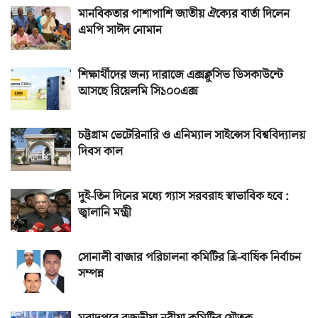
মানবিকতার পাশাপাশি জাতীয় ঐক্যের বার্তা দিলেন
এমপি সাঈদ নোমান
শিক্ষার্থীদের জন্য দারাজে এক্সক্লুসিভ ডিসকাউন্টে
আসছে রিয়েলমি সি১০০এক্স
চট্টগ্রাম ভেটেরিনারি ও এনিম্যাল সাইন্সেস বিশ্ববিদ্যালয়
দিবস কাল
দুই-তিন দিনের মধ্যে গ্যাস সরবরাহ স্বাভাবিক হবে :
জ্বালানি মন্ত্রী
সোনালী বাজার পরিচালনা কমিটির ত্রি-বার্ষিক নির্বাচন
সম্পন্ন