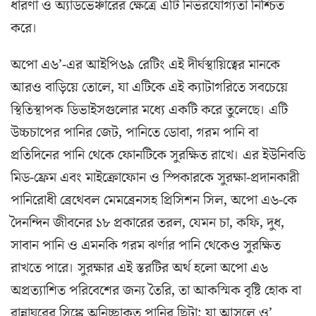
ধারণা ও অ্যাডভেঞ্চারের ক্ষেত্রে এটি নির্ভরযোগ্যতা নিশ্চিত
করে।
অপো এ৬’-এর আইপি৬৯ রেটিং এই দীর্ঘস্থায়িত্বের মানকে
আরও বাড়িয়ে তোলে, যা এটিকে এই ক্যাটাগরিতে সবচেয়ে
স্থিতিস্থাপক ডিভাইসগুলোর মধ্যে একটি করে তুলেছে। এটি
উচ্চচাপের পানির জেট, পানিতে ডোবা, গরম পানি বা
প্রতিদিনের পানি থেকে ফোনটিকে সুরক্ষিত রাখে। এর ইউনিবডি
মিড-ফ্রেম এবং মাইক্রোফোন ও স্পিকারকে সুরক্ষা-প্রদানকারী
পানিরোধী ব্রেথেবল মেমব্রেনসহ প্রিসিশন সিল, অপো এ৬-কে
দৈনন্দিন জীবনের ১৮ প্রকারের তরল, যেমন চা, কফি, দুধ,
সাবান পানি ও এমনকি গরম ঝর্ণার পানি থেকেও সুরক্ষিত
রাখতে পারে। সুরক্ষার এই স্তরটির অর্থ হলো অপো এ৬
অপ্রত্যাশিত পরিবেশের জন্য তৈরি, তা আকস্মিক বৃষ্টি হোক বা
রান্নাঘরের সিঙ্কে অনিচ্ছাকৃত পানির ছিটা; যা আসলে ও’