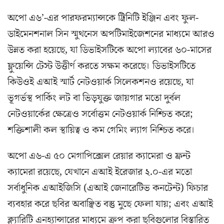
অপো এ৬’-এর পারফরম্যান্সকে ট্রিনিটি ইঞ্জিন এবং ফুল-
ডাইমেনশনাল সিন স্মুথনেস অপটিমাইজেশনের মাধ্যমে আরও
উন্নত করা হয়েছে, যা ডিভাইসটিকে অপো ল্যাবের ৬০-মাসের
ফ্লুয়েন্সি টেস্ট উত্তীর্ণ করতে সক্ষম করেছে। ডিভাইসটিতে
কিউওই এআই স্মার্ট নেটওয়ার্ক সিলেকশনও রয়েছে, যা
ভূগর্ভস্থ পার্কিং লট বা ভিড়যুক্ত জায়গার মতো দুর্বল
নেটওয়ার্কের ক্ষেত্রেও সর্বোত্তম নেটওয়ার্ক নিশ্চিত করে;
শক্তিশালী কল স্থায়িত্ব ও কম গেমিং ল্যাগ নিশ্চিত করে।
অপো এ৬-এ ৫০ মেগাপিক্সেল রেয়ার ক্যামেরা ও ফ্রন্ট
ক্যামেরা রয়েছে, যেখানে এআই ইরেজার ২.০-এর মতো
সর্বাধুনিক এআইজিসি (এআই জেনারেটিভ কনটেন্ট) ফিচার
ব্যবহার করে ছবির অবাঞ্ছিত বস্তু মুছে ফেলা যায়; এবং এআই
ক্ল্যারিটি এনহ্যান্সারের মাধ্যমে ক্রপ করা ছবিগুলোর বিস্তারিত