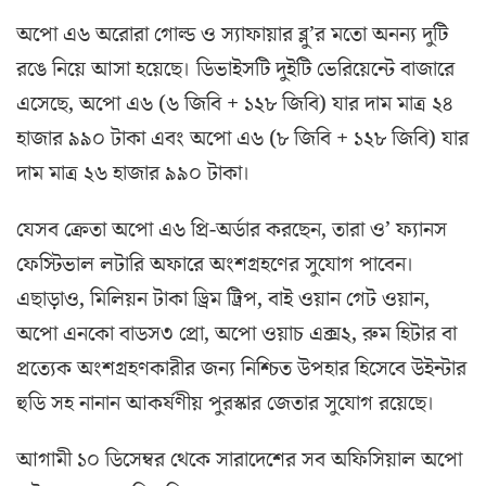
অপো এ৬ অরোরা গোল্ড ও স্যাফায়ার ব্লু’র মতো অনন্য দুটি
রঙে নিয়ে আসা হয়েছে। ডিভাইসটি দুইটি ভেরিয়েন্টে বাজারে
এসেছে, অপো এ৬ (৬ জিবি + ১২৮ জিবি) যার দাম মাত্র ২৪
হাজার ৯৯০ টাকা এবং অপো এ৬ (৮ জিবি + ১২৮ জিবি) যার
দাম মাত্র ২৬ হাজার ৯৯০ টাকা।
যেসব ক্রেতা অপো এ৬ প্রি-অর্ডার করছেন, তারা ও’ ফ্যানস
ফেস্টিভাল লটারি অফারে অংশগ্রহণের সুযোগ পাবেন।
এছাড়াও, মিলিয়ন টাকা ড্রিম ট্রিপ, বাই ওয়ান গেট ওয়ান,
অপো এনকো বাডস৩ প্রো, অপো ওয়াচ এক্স২, রুম হিটার বা
প্রত্যেক অংশগ্রহণকারীর জন্য নিশ্চিত উপহার হিসেবে উইন্টার
হুডি সহ নানান আকর্ষণীয় পুরস্কার জেতার সুযোগ রয়েছে।
আগামী ১০ ডিসেম্বর থেকে সারাদেশের সব অফিসিয়াল অপো