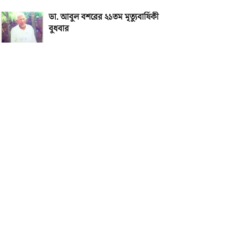
ডা. আবুল বশরের ২১তম মৃত্যুবার্ষিকী
বুধবার