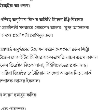
মদ ইয়াহ্ইয়া আখতার।
ত্বে অনুষ্ঠানে বিশেষ অতিথি ছিলেন ইঞ্জিনিয়ারস
ারম্যান প্রকৌশলী মনজারে খোরশেদ আলম। মুখ্য আলোচক
ের সদস্য প্রকৌশলী মোমিনুল হক।
যাওয়ার্ড অনুষ্ঠানের উদ্বোধন করেন দেশসেরা রন্ধন শিল্পী
সিটিজেন সোসাইটির সিনিয়র সহ-সভাপতি লায়ন এএম কামাল
্স ডিরেক্টর জিকে লালা, সিইপিজেডের প্রধান স্বাস্থ্য
এরিয়া ডিরেক্টর রোটারিয়ান জাহেদা আক্তার মিতা, সার্ক
ণ সম্পাদক জাফর ইকবাল।
যান লায়ন হুমায়ুন কবির।
য়াই এফ পারভেজ।