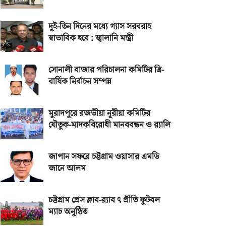
দুই-তিন দিনের মধ্যে গ্যাস সরবরাহ
স্বাভাবিক হবে : জ্বালানি মন্ত্রী
সোনালী বাজার পরিচালনা কমিটির ত্রি-
বার্ষিক নির্বাচন সম্পন্ন
মুরাদপুরে রজভীয়া নূরীয়া কমিটির
যৌতুক-মাদকবিরোধী মানববন্ধন ও র‌্যালি
জাপান সফরে চট্টগ্রাম ওয়াসার এমডি
জানে আলম
চট্টগ্রাম প্রেস ক্লাব-র‌্যাব ৭ প্রীতি ফুটবল
ম্যাচ অনুষ্ঠিত