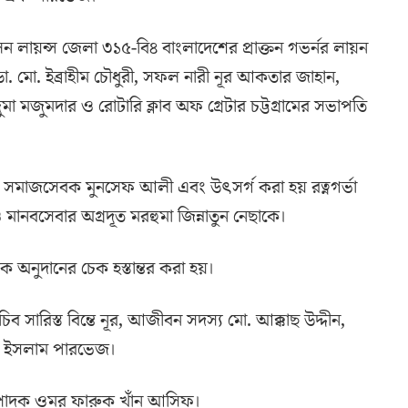
লেন লায়ন্স জেলা ৩১৫-বি৪ বাংলাদেশের প্রাক্তন গভর্নর লায়ন
া. মো. ইব্রাহীম চৌধুরী, সফল নারী নূর আকতার জাহান,
ানজুমা মজুমদার ও রোটারি ক্লাব অফ গ্রেটার চট্টগ্রামের সভাপতি
 ও সমাজসেবক মুনসেফ আলী এবং উৎসর্গ করা হয় রত্নগর্ভা
ও মানবসেবার অগ্রদূত মরহুমা জিন্নাতুন নেছাকে।
িক অনুদানের চেক হস্তান্তর করা হয়।
চিব সারিস্ত বিন্তে নূর, আজীবন সদস্য মো. আক্কাছ উদ্দীন,
রুল ইসলাম পারভেজ।
ম্পাদক ওমর ফারুক খাঁন আসিফ।