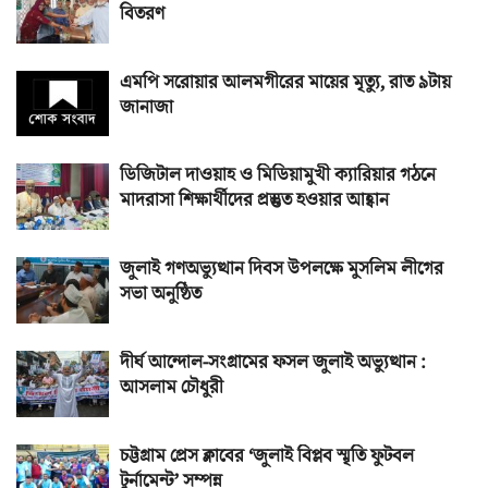
বিতরণ
এমপি সরোয়ার আলমগীরের মায়ের মৃত্যু, রাত ৯টায়
জানাজা
ডিজিটাল দাওয়াহ ও মিডিয়ামুখী ক্যারিয়ার গঠনে
মাদরাসা শিক্ষার্থীদের প্রস্তুত হওয়ার আহ্বান
জুলাই গণঅভ্যুত্থান দিবস উপলক্ষে মুসলিম লীগের
সভা অনুষ্ঠিত
দীর্ঘ আন্দোল-সংগ্রামের ফসল জুলাই অভ্যুত্থান :
আসলাম চৌধুরী
চট্টগ্রাম প্রেস ক্লাবের ‘জুলাই বিপ্লব স্মৃতি ফুটবল
টুর্নামেন্ট’ সম্পন্ন