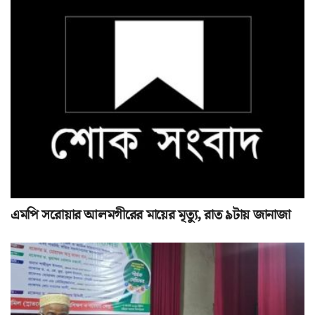
এমপি সরোয়ার আলমগীরের মায়ের মৃত্যু, রাত ৯টায় জানাজা