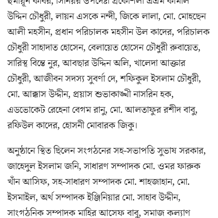
হুমায়ূন কবির, সিনিয়র উপদেষ্টা প্রকৌশলী এএম কামাল
উদ্দিন চৌধুরী, লায়ন এসকে নন্দী, জিকে লালা, মো. মোহছেন
আলী মহসীন, প্রধান পরিচালক মহসীন উল কাদের, পরিচালক
চৌধুরী সাহাদাত হোসেন, বেলায়েত হোসেন চৌধুরী রুবায়েত,
সারিস্থ বিন্তে নুর, আবছার উদ্দিন অলি, খালেদা আক্তার
চৌধুরী, আজীবন সদস্য সুবর্ণা দে, শফিকুল ইসলাম চৌধুরী,
মো. আক্কাস উদ্দীন, প্রয়াস শুভাকাঙ্খী নাসরিন হক,
এডভোকেট রেহেনা বেগম রানু, মো. আলতাফুর রশীদ বাবু,
রফিউল কাদের, হোসনী মোবারক জিকু।
অনুষ্ঠানে স্থিত ছিলেন সংগঠনের সহ-সভাপতি সুভাষ সরকার,
জাহেদুল ইসলাম জনি, সাধারণ সম্পাদক মো. ওমর ফারুক
খাঁন আসিফ, সহ-সাধারণ সম্পাদক মো. শাহজাহান, মো.
ইসমাইল, অর্থ সম্পাদক ইঞ্জিনিয়ার মো. সাহাব উদ্দীন,
সাংগঠনিক সম্পাদক মাহির আসেফ বাবু, সমাজ কল্যাণ