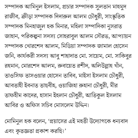
সম্পাদক আমিনুল ইসলাম, প্রচার সম্পাদক সুলতান মাহমুদ
রাজীব, ক্রীড়া সম্পাদক দিদারুল আলম চৌধুরী, সাংস্কৃতিক
সম্পাদক মিনহাজুল হক মিনার, মহিলা সম্পাদিকা নুসরাত
জাহান, পরিকল্পনা সদস্য সোহরাবুল আলম সৌরভ, আপ্যায়ন
সম্পাদক খোরশেদ আলম, মিডিয়া সম্পাদক জামাল হোসেন
জনি, কার্যকরী সদস্য আবু শাহাদাত মো. সায়েম, মো. সাকিবুর
রহমান, মোরশেদ আলম, রুবায়েত রশীদ, অলিউল্লাহ খাঁন,
তাওসিফ তাসওয়ার হোসেন তাবিব, মাইসা ইসলাম চৌধুরী,
আবতাহী ইবনাত তাছবীহ, ওয়াজিহা রুহানা চৌধুরী, মীর
তাফহীম কাদের, হাসান ইহলান চৌধুরী, আতিকুল ইসলাম
আবির ও অফিস সচিব মোসলেম উদ্দিন।
মোমিনুল হক বলেন, ‘প্রয়াসের এই মহতী উদ্যোগকে ধন্যবাদ
এবং কৃতজ্ঞতা প্রকাশ করছি।’