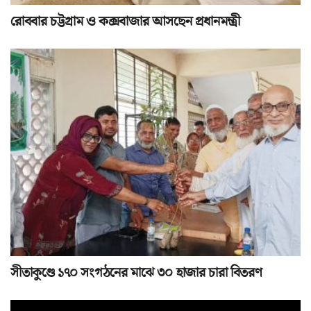
রোববার চট্টগ্রাম ও কক্সবাজার আসছেন প্রধানমন্ত্রী
সীতাকুণ্ডে ১৭০ সংগঠনের মাঝে ৩০ হাজার চারা বিতরণ