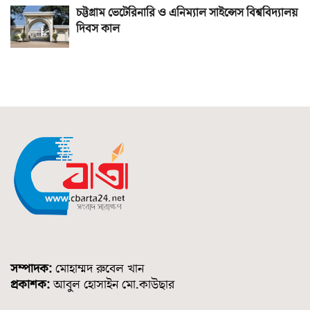
চট্টগ্রাম ভেটেরিনারি ও এনিম্যাল সাইন্সেস বিশ্ববিদ্যালয়
দিবস কাল
সম্পাদক:
মোহাম্মদ রুবেল খান
প্রকাশক:
আবুল হোসাইন মো.কাউছার