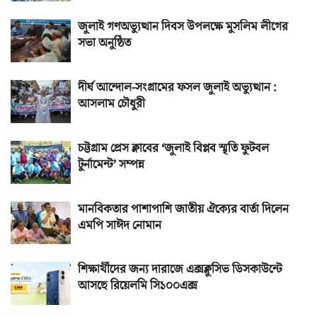
জুলাই গণঅভ্যুত্থান দিবস উপলক্ষে মুসলিম লীগের
সভা অনুষ্ঠিত
দীর্ঘ আন্দোল-সংগ্রামের ফসল জুলাই অভ্যুত্থান :
আসলাম চৌধুরী
চট্টগ্রাম প্রেস ক্লাবের ‘জুলাই বিপ্লব স্মৃতি ফুটবল
টুর্নামেন্ট’ সম্পন্ন
মানবিকতার পাশাপাশি জাতীয় ঐক্যের বার্তা দিলেন
এমপি সাঈদ নোমান
শিক্ষার্থীদের জন্য দারাজে এক্সক্লুসিভ ডিসকাউন্টে
আসছে রিয়েলমি সি১০০এক্স