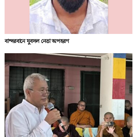
বান্দরবানে যুবদল নেতা অপহরণ