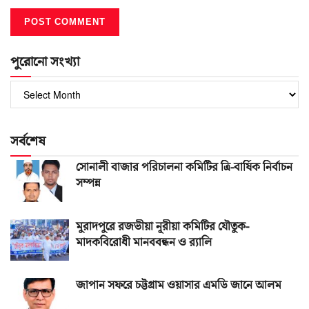
পুরোনো সংখ্যা
পুরোনো
সংখ্যা
সর্বশেষ
সোনালী বাজার পরিচালনা কমিটির ত্রি-বার্ষিক নির্বাচন
সম্পন্ন
মুরাদপুরে রজভীয়া নূরীয়া কমিটির যৌতুক-
মাদকবিরোধী মানববন্ধন ও র‌্যালি
জাপান সফরে চট্টগ্রাম ওয়াসার এমডি জানে আলম