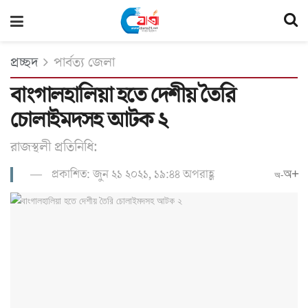
প্রচ্ছদ
পার্বত্য জেলা
বাংগালহালিয়া হতে দেশীয় তৈরি
চোলাইমদসহ আটক ২
রাজস্থলী প্রতিনিধি:
প্রকাশিত: জুন ২১ ২০২১, ১৯:৪৪ অপরাহ্ণ
অ+
অ-