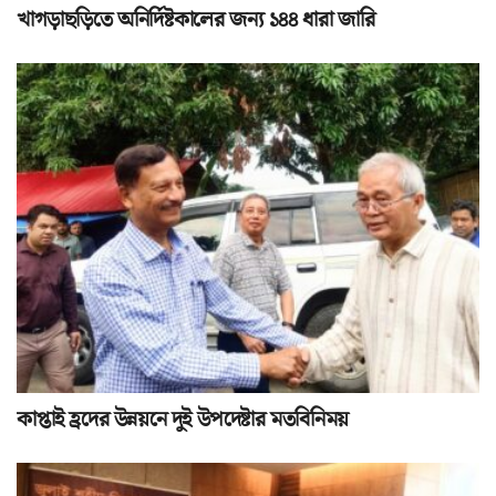
খাগড়াছড়িতে অনির্দিষ্টকালের জন্য ১৪৪ ধারা জারি
কাপ্তাই হ্রদের উন্নয়নে দুই উপদেষ্টার মতবিনিময়