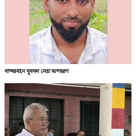
বান্দরবানে যুবদল নেতা অপহরণ