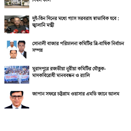
দিবস কাল
দুই-তিন দিনের মধ্যে গ্যাস সরবরাহ স্বাভাবিক হবে :
জ্বালানি মন্ত্রী
সোনালী বাজার পরিচালনা কমিটির ত্রি-বার্ষিক নির্বাচন
সম্পন্ন
মুরাদপুরে রজভীয়া নূরীয়া কমিটির যৌতুক-
মাদকবিরোধী মানববন্ধন ও র‌্যালি
জাপান সফরে চট্টগ্রাম ওয়াসার এমডি জানে আলম