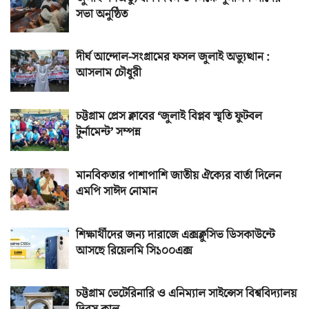
সভা অনুষ্ঠিত
দীর্ঘ আন্দোল-সংগ্রামের ফসল জুলাই অভ্যুত্থান :
আসলাম চৌধুরী
চট্টগ্রাম প্রেস ক্লাবের ‘জুলাই বিপ্লব স্মৃতি ফুটবল
টুর্নামেন্ট’ সম্পন্ন
মানবিকতার পাশাপাশি জাতীয় ঐক্যের বার্তা দিলেন
এমপি সাঈদ নোমান
শিক্ষার্থীদের জন্য দারাজে এক্সক্লুসিভ ডিসকাউন্টে
আসছে রিয়েলমি সি১০০এক্স
চট্টগ্রাম ভেটেরিনারি ও এনিম্যাল সাইন্সেস বিশ্ববিদ্যালয়