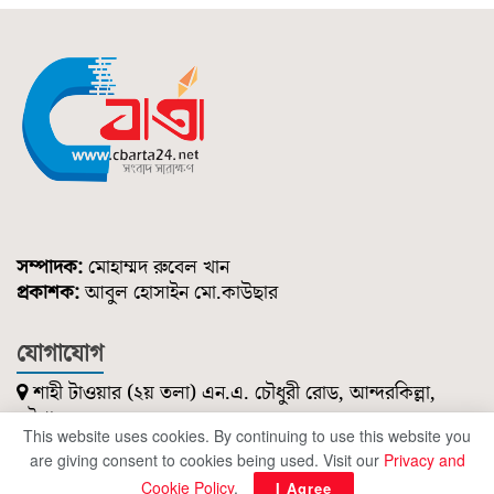
সম্পাদক:
মোহাম্মদ রুবেল খান
প্রকাশক:
আবুল হোসাইন মো.কাউছার
যোগাযোগ
শাহী টাওয়ার (২য় তলা) এন.এ. চৌধুরী রোড, আন্দরকিল্লা,
চট্টগ্রাম।
This website uses cookies. By continuing to use this website you
০১৮৫১ ২১৪ ৭৪৭
are giving consent to cookies being used. Visit our
Privacy and
cbartanews@gmail.com
Cookie Policy
.
I Agree