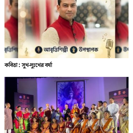
কবিতা : সুখ-দুঃখের বর্ষা