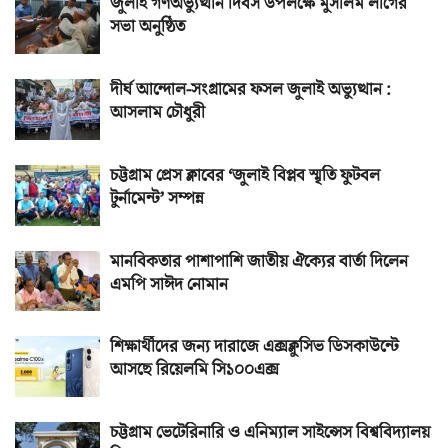
জুলাই গণঅভ্যুত্থান দিবস উপলক্ষে মুসলিম লীগের
সভা অনুষ্ঠিত
দীর্ঘ আন্দোল-সংগ্রামের ফসল জুলাই অভ্যুত্থান :
আসলাম চৌধুরী
চট্টগ্রাম প্রেস ক্লাবের ‘জুলাই বিপ্লব স্মৃতি ফুটবল
টুর্নামেন্ট’ সম্পন্ন
মানবিকতার পাশাপাশি জাতীয় ঐক্যের বার্তা দিলেন
এমপি সাঈদ নোমান
শিক্ষার্থীদের জন্য দারাজে এক্সক্লুসিভ ডিসকাউন্টে
আসছে রিয়েলমি সি১০০এক্স
চট্টগ্রাম ভেটেরিনারি ও এনিম্যাল সাইন্সেস বিশ্ববিদ্যালয়