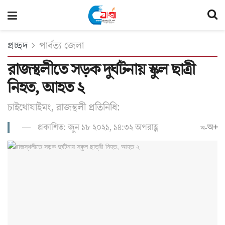
প্রচ্ছদ
পার্বত্য জেলা
রাজস্থলীতে সড়ক দুর্ঘটনায় স্কুল ছাত্রী
নিহত, আহত ২
চাইথোযাইমং, রাজস্থলী প্রতিনিধি:
প্রকাশিত: জুন ১৮ ২০২১, ১৪:৩২ অপরাহ্ণ
অ+
অ-