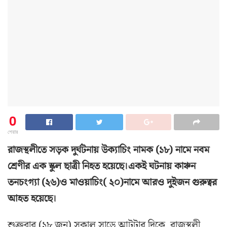
0
শেয়ার
রাজস্থলীতে সড়ক দুর্ঘটনায় উক্যাচিং নামক (১৮) নামে নবম
শ্রেণীর এক স্কুল ছাত্রী নিহত হয়েছে।একই ঘটনায় কাঞ্চন
তনচংগ্যা (২৬)ও মাওয়াচিং( ২০)নামে আরও দুইজন গুরুত্বর
আহত হয়েছে।
শুক্রবার (১৮ জুন) সকাল সাড়ে আটটার দিকে রাজস্থলী