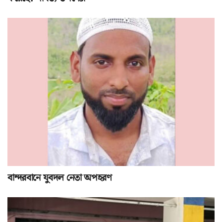
বান্দরবানে যুবদল নেতা অপহরণ