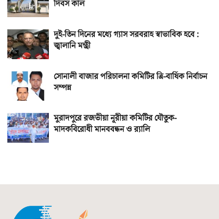
দিবস কাল
দুই-তিন দিনের মধ্যে গ্যাস সরবরাহ স্বাভাবিক হবে :
জ্বালানি মন্ত্রী
সোনালী বাজার পরিচালনা কমিটির ত্রি-বার্ষিক নির্বাচন
সম্পন্ন
মুরাদপুরে রজভীয়া নূরীয়া কমিটির যৌতুক-
মাদকবিরোধী মানববন্ধন ও র‌্যালি