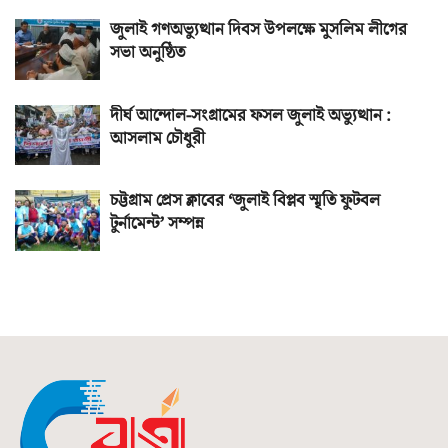
জুলাই গণঅভ্যুত্থান দিবস উপলক্ষে মুসলিম লীগের
সভা অনুষ্ঠিত
দীর্ঘ আন্দোল-সংগ্রামের ফসল জুলাই অভ্যুত্থান :
আসলাম চৌধুরী
চট্টগ্রাম প্রেস ক্লাবের ‘জুলাই বিপ্লব স্মৃতি ফুটবল
টুর্নামেন্ট’ সম্পন্ন