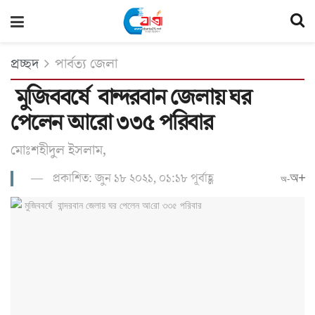
প্রচ্ছদ
পার্বত্য জেলা
মুজিববর্ষে বান্দরবান জেলায় ঘর
পেলেন আ‌রো ৩৩৫ প‌রিবার
মোঃশহীদুল ইসলাম,
প্রকাশিত: জুন ১৮ ২০২১, ০১:১৮ পূর্বাহ্ণ
অ+
অ-