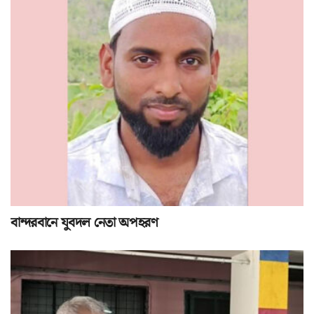
বান্দরবানে যুবদল নেতা অপহরণ