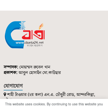
সম্পাদক:
মোহাম্মদ রুবেল খান
প্রকাশক:
আবুল হোসাইন মো.কাউছার
যোগাযোগ
শাহী টাওয়ার (২য় তলা) এন.এ. চৌধুরী রোড, আন্দরকিল্লা,
চট্টগ্রাম।
This website uses cookies. By continuing to use this website you
০১৮৫১ ২১৪ ৭৪৭