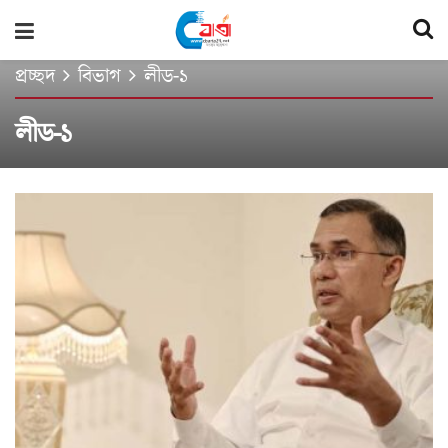
প্রচ্ছদ
বিভাগ
লীড-১
লীড-১