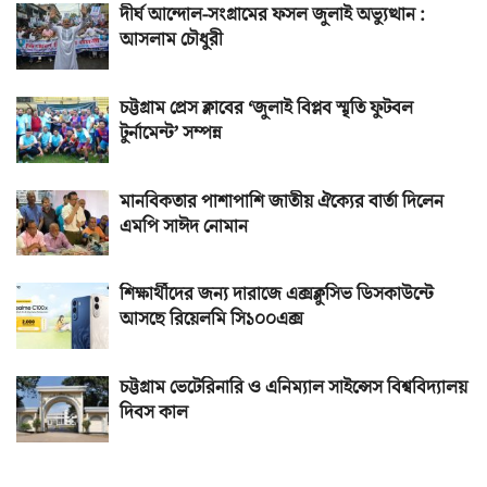
দীর্ঘ আন্দোল-সংগ্রামের ফসল জুলাই অভ্যুত্থান :
আসলাম চৌধুরী
চট্টগ্রাম প্রেস ক্লাবের ‘জুলাই বিপ্লব স্মৃতি ফুটবল
টুর্নামেন্ট’ সম্পন্ন
মানবিকতার পাশাপাশি জাতীয় ঐক্যের বার্তা দিলেন
এমপি সাঈদ নোমান
শিক্ষার্থীদের জন্য দারাজে এক্সক্লুসিভ ডিসকাউন্টে
আসছে রিয়েলমি সি১০০এক্স
চট্টগ্রাম ভেটেরিনারি ও এনিম্যাল সাইন্সেস বিশ্ববিদ্যালয়
দিবস কাল