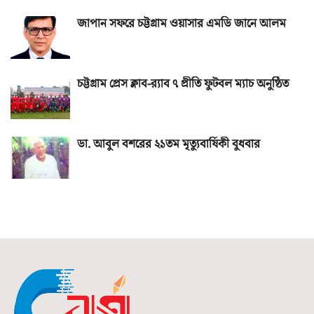
জাপান সফরে চট্টগ্রাম ওয়াসার এমডি জানে আলম
চট্টগ্রাম প্রেস ক্লাব-র‌্যাব ৭ প্রীতি ফুটবল ম্যাচ অনুষ্ঠিত
ডা. আবুল বশরের ২১তম মৃত্যুবার্ষিকী বুধবার