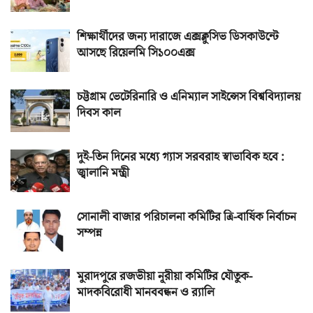
শিক্ষার্থীদের জন্য দারাজে এক্সক্লুসিভ ডিসকাউন্টে
আসছে রিয়েলমি সি১০০এক্স
চট্টগ্রাম ভেটেরিনারি ও এনিম্যাল সাইন্সেস বিশ্ববিদ্যালয়
দিবস কাল
দুই-তিন দিনের মধ্যে গ্যাস সরবরাহ স্বাভাবিক হবে :
জ্বালানি মন্ত্রী
সোনালী বাজার পরিচালনা কমিটির ত্রি-বার্ষিক নির্বাচন
সম্পন্ন
মুরাদপুরে রজভীয়া নূরীয়া কমিটির যৌতুক-
মাদকবিরোধী মানববন্ধন ও র‌্যালি