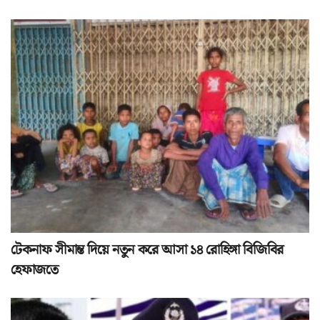
টেকনাফ সীমান্ত দিয়ে নতুন করে আসা ১৪ রোহিঙ্গা বিজিবির
হেফাজতে