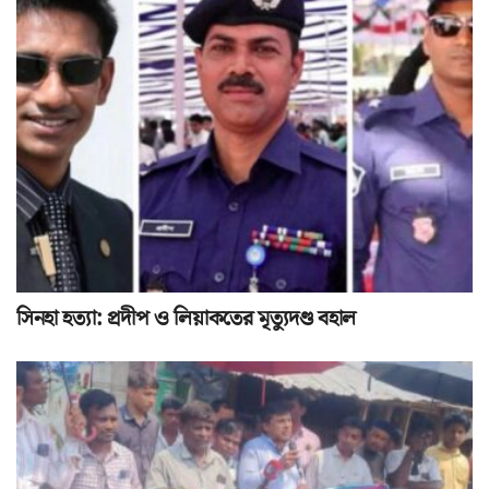
সিনহা হত্যা: প্রদীপ ও লিয়াকতের মৃত্যুদণ্ড বহাল