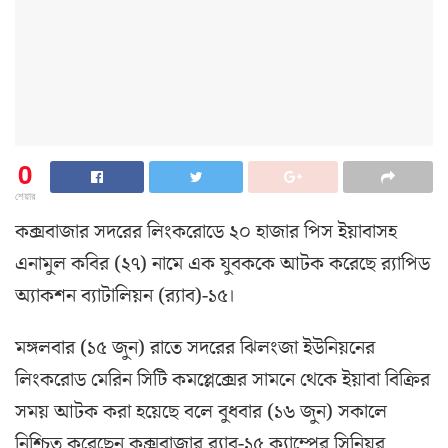
0
শেয়ার
কক্সবাজার সদরের লিংকরোডে ২০ হাজার পিস ইয়াবাসহ
এনামুল কবির (২৭) নামে এক যুবককে আটক করেছে র‌্যাপিড
অ্যাকশন ব্যাটালিয়ন (র‍্যাব)-১৫।
মঙ্গলবার (১৫ জুন) রাতে সদরের ঝিলংজা ইউনিয়নের
লিংকরোড মেরিন সিটি কমপ্লেক্সের সামনে থেকে ইয়াবা বিক্রির
সময় আটক করা হয়েছে বলে বুধবার (১৬ জুন) সকালে
নিশ্চিত করেছেন কক্সবাজার র‌্যাব-১৫ ক্যাম্পের সিনিয়র