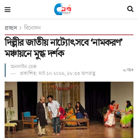
প্রচ্ছদ
বিনোদন
দিল্লীর জাতীয় নাট্যোৎসবে ‘নামকরণ’
মঞ্চায়নে মুগ্ধ দর্শক
অনলাইন ডেস্ক
অ+
অ-
প্রকাশিত: মার্চ ১০ ২০২৬, ১৮:৫৩ অপরাহ্ণ