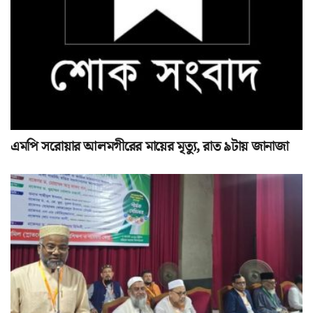
এমপি সরোয়ার আলমগীরের মায়ের মৃত্যু, রাত ৯টায় জানাজা