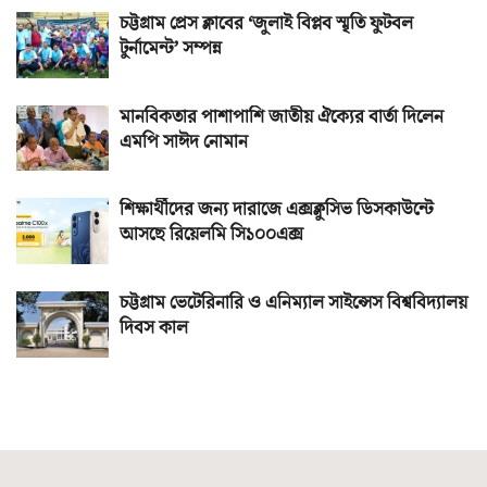
চট্টগ্রাম প্রেস ক্লাবের ‘জুলাই বিপ্লব স্মৃতি ফুটবল
টুর্নামেন্ট’ সম্পন্ন
মানবিকতার পাশাপাশি জাতীয় ঐক্যের বার্তা দিলেন
এমপি সাঈদ নোমান
শিক্ষার্থীদের জন্য দারাজে এক্সক্লুসিভ ডিসকাউন্টে
আসছে রিয়েলমি সি১০০এক্স
চট্টগ্রাম ভেটেরিনারি ও এনিম্যাল সাইন্সেস বিশ্ববিদ্যালয়
দিবস কাল