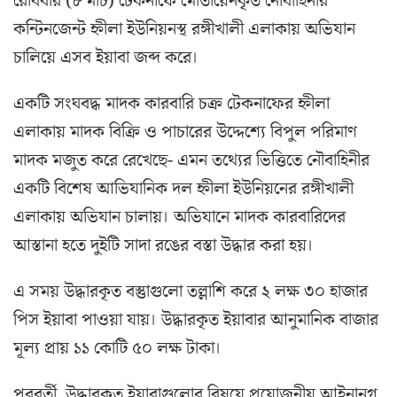
রোববার (৮ মার্চ) টেকনাফে মোতায়েনকৃত নৌবাহিনীর
কন্টিনজেন্ট হ্নীলা ইউনিয়নস্থ রঙ্গীখালী এলাকায় অভিযান
চালিয়ে এসব ইয়াবা জব্দ করে।
একটি সংঘবদ্ধ মাদক কারবারি চক্র টেকনাফের হ্নীলা
এলাকায় মাদক বিক্রি ও পাচারের উদ্দেশ্যে বিপুল পরিমাণ
মাদক মজুত করে রেখেছে- এমন তথ্যের ভিত্তিতে নৌবাহিনীর
একটি বিশেষ আভিযানিক দল হ্নীলা ইউনিয়নের রঙ্গীখালী
এলাকায় অভিযান চালায়। অভিযানে মাদক কারবারিদের
আস্তানা হতে দুইটি সাদা রঙের বস্তা উদ্ধার করা হয়।
এ সময় উদ্ধারকৃত বস্তুাগুলো তল্লাশি করে ২ লক্ষ ৩০ হাজার
পিস ইয়াবা পাওয়া যায়। উদ্ধারকৃত ইয়াবার আনুমানিক বাজার
মূল্য প্রায় ১১ কোটি ৫০ লক্ষ টাকা।
পরবর্তী, উদ্ধারকৃত ইয়াবাগুলোর বিষয়ে প্রয়োজনীয় আইনানুগ