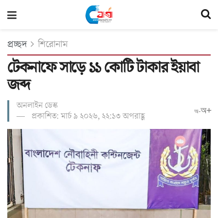
প্রচ্ছদ
শিরোনাম
টেকনাফে সাড়ে ১১ কোটি টাকার ইয়াবা
জব্দ
অনলাইন ডেস্ক
অ+
অ-
প্রকাশিত: মার্চ ৯ ২০২৬, ২২:১৩ অপরাহ্ণ