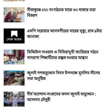
সীতাকুণ্ডে ১৭০ সংগঠনের মাঝে ৩০ হাজার চারা
বিতরণ
এমপি সরোয়ার আলমগীরের মায়ের মৃত্যু, রাত ৯টায়
জানাজা
ডিজিটাল দাওয়াহ ও মিডিয়ামুখী ক্যারিয়ার গঠনে
মাদরাসা শিক্ষার্থীদের প্রস্তুত হওয়ার আহ্বান
জুলাই গণঅভ্যুত্থান দিবস উপলক্ষে মুসলিম লীগের
সভা অনুষ্ঠিত
দীর্ঘ আন্দোল-সংগ্রামের ফসল জুলাই অভ্যুত্থান :
আসলাম চৌধুরী