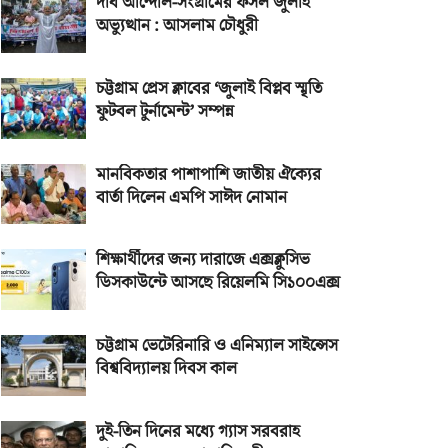
দীর্ঘ আন্দোল-সংগ্রামের ফসল জুলাই
অভ্যুত্থান : আসলাম চৌধুরী
চট্টগ্রাম প্রেস ক্লাবের ‘জুলাই বিপ্লব স্মৃতি
ফুটবল টুর্নামেন্ট’ সম্পন্ন
মানবিকতার পাশাপাশি জাতীয় ঐক্যের
বার্তা দিলেন এমপি সাঈদ নোমান
শিক্ষার্থীদের জন্য দারাজে এক্সক্লুসিভ
ডিসকাউন্টে আসছে রিয়েলমি সি১০০এক্স
চট্টগ্রাম ভেটেরিনারি ও এনিম্যাল সাইন্সেস
বিশ্ববিদ্যালয় দিবস কাল
দুই-তিন দিনের মধ্যে গ্যাস সরবরাহ