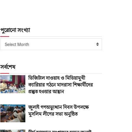
পুরোনো সংখ্যা
পুরোনো
Select Month
সংখ্যা
সর্বশেষ
ডিজিটাল দাওয়াহ ও মিডিয়ামুখী
ক্যারিয়ার গঠনে মাদরাসা শিক্ষার্থীদের
প্রস্তুত হওয়ার আহ্বান
জুলাই গণঅভ্যুত্থান দিবস উপলক্ষে
মুসলিম লীগের সভা অনুষ্ঠিত