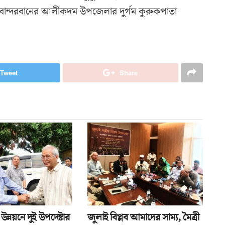
িম বান্দরবানের আলীকদম উপজেলার দুর্গম কুরুকপাতা
Tweet
Share
 উন্নয়নে দুই উপদেষ্টার
জুলাই বিপ্লব আমাদের সাম্য, মৈত্রী