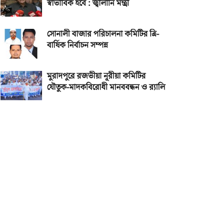
স্বাভাবিক হবে : জ্বালানি মন্ত্রী
সোনালী বাজার পরিচালনা কমিটির ত্রি-
বার্ষিক নির্বাচন সম্পন্ন
মুরাদপুরে রজভীয়া নূরীয়া কমিটির
যৌতুক-মাদকবিরোধী মানববন্ধন ও র‌্যালি