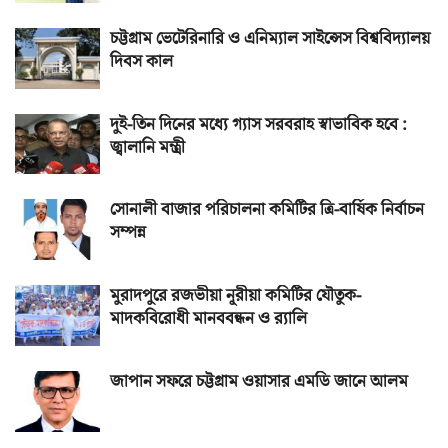
চট্টগ্রাম ভেটেরিনারি ও এনিম্যাল সাইন্সেস বিশ্ববিদ্যালয়
দিবস কাল
দুই-তিন দিনের মধ্যে গ্যাস সরবরাহ স্বাভাবিক হবে :
জ্বালানি মন্ত্রী
সোনালী বাজার পরিচালনা কমিটির ত্রি-বার্ষিক নির্বাচন
সম্পন্ন
মুরাদপুরে রজভীয়া নূরীয়া কমিটির যৌতুক-
মাদকবিরোধী মানববন্ধন ও র‌্যালি
জাপান সফরে চট্টগ্রাম ওয়াসার এমডি জানে আলম