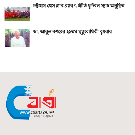
চট্টগ্রাম প্রেস ক্লাব-র‌্যাব ৭ প্রীতি ফুটবল ম্যাচ অনুষ্ঠিত
ডা. আবুল বশরের ২১তম মৃত্যুবার্ষিকী বুধবার