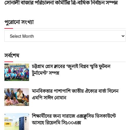
সোনালী বাজার পরিচালনা কমিটির ত্রি-বার্ষিক নির্বাচন সম্পন্ন
পুরোনো সংখ্যা
পুরোনো
সংখ্যা
সর্বশেষ
চট্টগ্রাম প্রেস ক্লাবের ‘জুলাই বিপ্লব স্মৃতি ফুটবল
টুর্নামেন্ট’ সম্পন্ন
মানবিকতার পাশাপাশি জাতীয় ঐক্যের বার্তা দিলেন
এমপি সাঈদ নোমান
শিক্ষার্থীদের জন্য দারাজে এক্সক্লুসিভ ডিসকাউন্টে
আসছে রিয়েলমি সি১০০এক্স