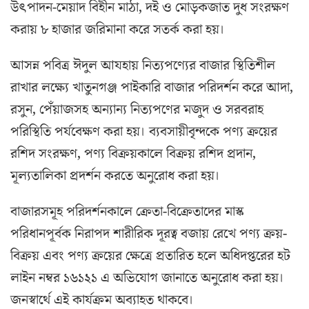
উৎপাদন-‌মেয়াদ বিহীন মাঠা, দই ও মোড়কজাত দুধ সংরক্ষণ
করায় ৮ হাজার জ‌রিমানা ক‌রে সতর্ক করা হয়।
আসন্ন প‌বিত্র ঈদুল আযহায় নিত‌্যপ‌ণ্যের বাজার স্থি‌তিশীল
রাখার ল‌ক্ষ্যে খাতুনগঞ্জ পাইকা‌রি বাজা‌র প‌রিদর্শন ক‌রে আদা,
রসুন, পেঁয়াজসহ অন‌্যান‌্য নিত‌্যপ‌ণের মজুদ ও সরবরাহ
প‌রি‌স্থি‌তি পর্যবেক্ষণ করা হয়। ব‌্যবসায়ীবৃন্দ‌কে পণ‌্য ক্রয়ের
র‌শিদ সংরক্ষণ, পণ‌্য বিক্রয়কা‌লে বিক্রয় র‌শিদ প্রদান,
মূল‌্যতা‌লিকা প্রদর্শন কর‌তে অনু‌রোধ করা হয়।
বাজারসমূহ প‌রিদর্শনকা‌লে ক্রেতা-বি‌ক্রেতা‌দের মাস্ক
প‌রিধানপূর্বক নিরাপদ শারী‌রিক দূরত্ব বজায় রে‌খে পণ‌্য ক্রয়-
‌বিক্রয় এবং পণ‌্য ক্রয়ের ক্ষে‌ত্রে প্রতা‌রিত হ‌লে অ‌ধিদপ্ত‌রের হট
লাইন নম্বর ১৬১২১ এ অ‌ভি‌যোগ জানা‌তে অনু‌রোধ করা হয়।
জনস্বা‌র্থে এই কার্যক্রম অব্যাহত থাক‌বে।