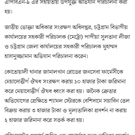
এ‌পি‌বিএন-৯ এর সহায়তায় উপর্যুক্ত অ‌ভিযা‌ন প‌রিচালনা করা
হয়।
জাতীয় ভোক্তা অ‌ধিকার সংরক্ষণ অ‌ধিদপ্তর, চট্টগ্রাম বিভাগীয়
কার্যাল‌য়ের সহকারী প‌রিচালক (‌মে‌ট্রো) পাপীয়া সুলতানা লীজা
ও চট্টগ্রাম জেলা কার্যাল‌য়ের সহকারী প‌রিচালক মুহাম্মদ
হাসানুজ্জামান অ‌ভিযান প‌রিচালনা ক‌রেন।
কোতোয়ালী থানার জামালখান রোডের জনসেবা ফার্মেসীকে
মেয়াদোত্তীর্ণ ঔষধ সংরক্ষণ করায় ১০ হাজার টাকা জরিমানা
ক‌রে মেয়া‌দোত্তীর্ণ ঔষধ ধ্বংস করা হয়। জ‌নৈক ক্রেতার
অ‌ভি‌যো‌গের প্রেক্ষি‌তে শ‌্যামল স্টোর‌কে বে‌শিদা‌মে সয়া‌বিন তেল
বিক্রয় করায় ৩ হাজার টাকা ও মূল‌্যতা‌লিকা প্রদর্শন না করায়
২ হাজার জ‌রিমানা ক‌রে সতর্ক করা হয়।