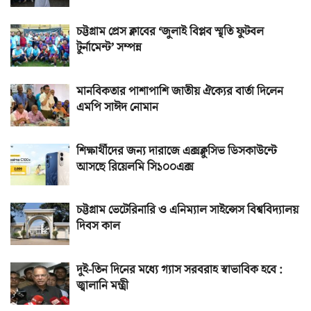
চট্টগ্রাম প্রেস ক্লাবের ‘জুলাই বিপ্লব স্মৃতি ফুটবল
টুর্নামেন্ট’ সম্পন্ন
মানবিকতার পাশাপাশি জাতীয় ঐক্যের বার্তা দিলেন
এমপি সাঈদ নোমান
শিক্ষার্থীদের জন্য দারাজে এক্সক্লুসিভ ডিসকাউন্টে
আসছে রিয়েলমি সি১০০এক্স
চট্টগ্রাম ভেটেরিনারি ও এনিম্যাল সাইন্সেস বিশ্ববিদ্যালয়
দিবস কাল
দুই-তিন দিনের মধ্যে গ্যাস সরবরাহ স্বাভাবিক হবে :
জ্বালানি মন্ত্রী