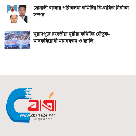
সোনালী বাজার পরিচালনা কমিটির ত্রি-বার্ষিক নির্বাচন
সম্পন্ন
মুরাদপুরে রজভীয়া নূরীয়া কমিটির যৌতুক-
মাদকবিরোধী মানববন্ধন ও র‌্যালি