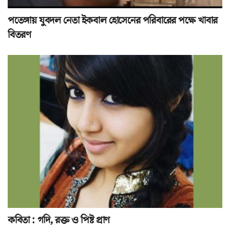
পতেঙ্গায় যুবদল নেতা ইকবাল হোসেনের পরিবারের পক্ষে খাবার
বিতরণ
কবিতা : গদি, রক্ত ও পিষ্ট প্রাণ