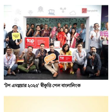
‘টপ এমপ্লয়ার ২০২৫’ স্বীকৃতি পেল বাংলালিংক