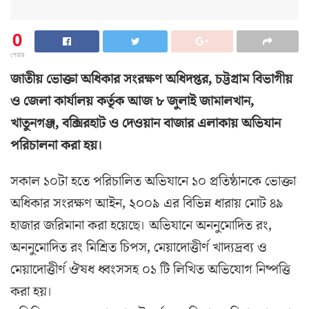
0
শেয়ার
জাতীয় ভোক্তা অ‌ধিকার সংরক্ষণ অ‌ধিদপ্তর, চট্টগ্রাম বিভাগীয়
ও জেলা কার্যালয় কর্তৃক আজ ৮ জুলাই ‌জামালখান,
খাতুনগঞ্জ, ব‌ক্সিরহাট ও দেওয়ান বাজার এলাকায় অ‌ভিযান
প‌রিচালনা করা হয়।
সকাল ১০টা হ‌তে প‌রিচা‌লিত অ‌ভিযা‌নে ১০ প্রতিষ্ঠান‌কে ভোক্তা
অ‌ধিকার সংরক্ষণ আইন, ২০০৯ এর বি‌ভিন্ন ধারায় মোট ৪৯
হাজার জ‌রিমানা করা হ‌য়ে‌ছে। অ‌ভিযা‌নে অননু‌মো‌দিত রং,
অননু‌মো‌দিত রং মি‌শ্রিত চিপস, মেয়াদোত্তীর্ণ খাদ‌্যদ্রব‌্য ও
মেয়া‌দোত্তীর্ণ ঔষধ ধ্বংসসহ ০১ টি লি‌খিত অ‌ভি‌যোগ নিষ্প‌ত্তি
করা হয়।