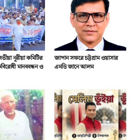
জভীয়া নূরীয়া কমিটির
জাপান সফরে চট্টগ্রাম ওয়াসার
বিরোধী মানববন্ধন ও
এমডি জানে আলম