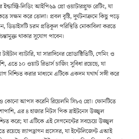
্ডাস্ট্রি-লিডিং আইপি৬৯ প্রো ওয়াটারপ্রুফ রেটিং, যা
ে সক্ষম করে তোলা। প্রবল বৃষ্টি, দুর্ঘটনাক্রমে কিছু পড়ে
ন, ডিভাইসটি চরম প্রতিকূল পরিস্থিতি মোকাবিলা করতে
চিন্তামুক্ত থাকার সুযোগ পাবেন।
াইটান ব্যাটারি, যা সারাদিনের প্রোডাক্টিভিটি, গেমিং ও
 এতে ১০ ওয়াট রিভার্স চার্জিং সুবিধা রয়েছে, যা
যোগ নিশ্চিত করার মাধ্যমে এটিকে একদম যথার্থ সঙ্গী করে
ইলেও কোনো আপস করেনি রিয়েলমি সি৮৫ প্রো। ফোনটিতে
াশাপাশি, এর ৪ হাজার নিটস পিক ব্রাইটনেস উজ্জ্বল
্চিত করে; যা এটিকে এই সেগমেন্টের সবচেয়ে উজ্জ্বল
 রয়েছে স্ন্যাপড্রাগন প্রসেসর, যা ইন্টেলিজেন্ট এআই