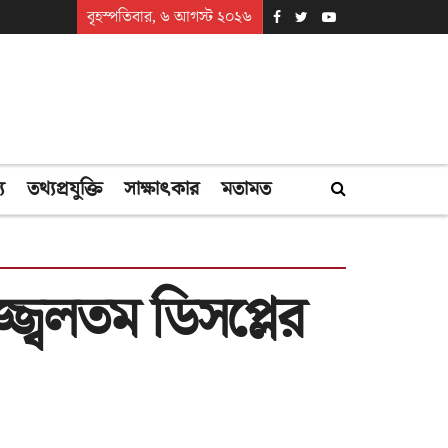
বৃহস্পতিবার, ৬ আগস্ট ২০২৬
্য
তথ্যপ্রযুক্তি
সাক্ষাৎকার
মতামত
জ্বলতম ডিসপ্লের