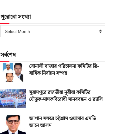
পুরোনো সংখ্যা
পুরোনো
Select Month
সংখ্যা
সর্বশেষ
সোনালী বাজার পরিচালনা কমিটির ত্রি-
বার্ষিক নির্বাচন সম্পন্ন
মুরাদপুরে রজভীয়া নূরীয়া কমিটির
যৌতুক-মাদকবিরোধী মানববন্ধন ও র‌্যালি
জাপান সফরে চট্টগ্রাম ওয়াসার এমডি
জানে আলম