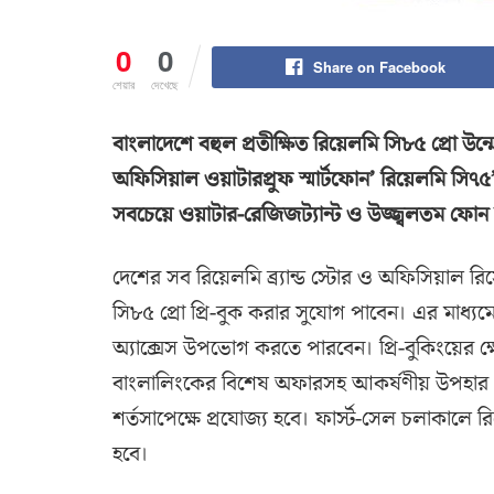
0
0
Share on Facebook
শেয়ার
দেখেছে
বাংলাদেশে বহুল প্রতীক্ষিত রিয়েলমি সি৮৫ প্রো উন্মো
অফিসিয়াল ওয়াটারপ্রুফ স্মার্টফোন’ রিয়েলমি সি৭৫
সবচেয়ে ওয়াটার-রেজিজট্যান্ট ও উজ্জ্বলতম ফোন
দেশের সব রিয়েলমি ব্র্যান্ড স্টোর ও অফিসিয়াল রি
সি৮৫ প্রো প্রি-বুক করার সুযোগ পাবেন। এর মাধ্যমে ব
অ্যাক্সেস উপভোগ করতে পারবেন। প্রি-বুকিংয়ের ক্ষেত
বাংলালিংকের বিশেষ অফারসহ আকর্ষণীয় উপহার প
শর্তসাপেক্ষে প্রযোজ্য হবে। ফার্স্ট-সেল চলাকালে
হবে।