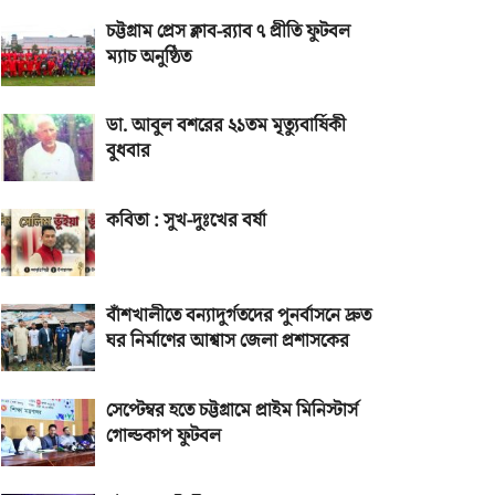
চট্টগ্রাম প্রেস ক্লাব-র‌্যাব ৭ প্রীতি ফুটবল
ম্যাচ অনুষ্ঠিত
ডা. আবুল বশরের ২১তম মৃত্যুবার্ষিকী
বুধবার
কবিতা : সুখ-দুঃখের বর্ষা
বাঁশখালীতে বন্যাদুর্গতদের পুনর্বাসনে দ্রুত
ঘর নির্মাণের আশ্বাস জেলা প্রশাসকের
সেপ্টেম্বর হতে চট্টগ্রামে প্রাইম মিনিস্টার্স
গোল্ডকাপ ফুটবল