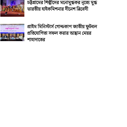
চট্টগ্রামের শিল্পীদের মনোমুগ্ধকর নৃত্যে মুগ্ধ
ভারতীয় হাইকমিশনার দীনেশ ত্রিবেদী
প্রাইম মিনিস্টার্স গোল্ডকাপ জাতীয় ফুটবল
প্রতিযোগিতা সফল করার আহ্বান মেয়র
শাহাদাতের