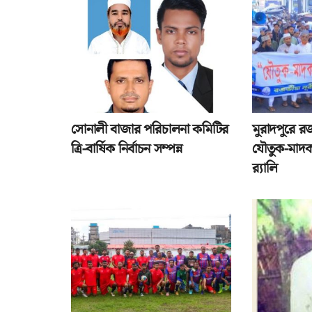
সোনালী বাজার পরিচালনা কমিটির
মুরাদপুরে র
ত্রি-বার্ষিক নির্বাচন সম্পন্ন
যৌতুক-মাদক
র‌্যালি